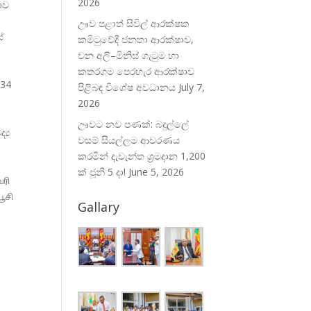
2026
ාව
ඌව පළාත් සිවිල් ආරක්ෂක
ේ
කමිටුවේදී ජනතා ආරක්ෂාව,
වන අලි–මිනිස් ගැටුම හා
කතරගම පෙරහැර ආරක්ෂාව
634
පිළිබඳ විශේෂ අවධානය
July 7,
2026
ඌවට නව පණක්: බදුල්ලේ
ෛද්
වසම් සියල්ලම ආවරණය
කරමින් දැවැන්ත ශ්‍රමදාන 1,200
ක් ජූනි 5 දා!
June 5, 2026
வரி
பூசி
Gallary