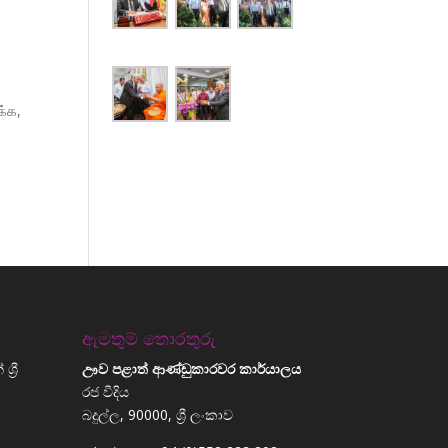
க்க,
ඇමතුම් තොරතුරු
්‍රී
ඌව පළාත් ආණ්ඩුකාරවර කාර්යාලය
රජ වීදිය
බදුල්ල, 90000, ශ්‍රී ලංකාව