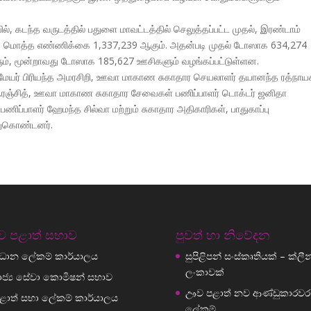
், கடந்த வருடத்தில் பதுளை மாவட்டத்தில் செலுத்தப்பட்ட முதல், இரண்டாம்
ிகளின் மொத்த எண்ணிக்கை 1,337,239 ஆகும். அதன்படி முதல் டோஸாக 634,274
், மூன்றாவது டோஸாக 185,627 ஊசிகளும் வழங்கப்பட்டுள்ளன.
 மேயர் பிரியந்த அமரசிறி, ஊவா மாகாண சுகாதார செயலாளர் தயானந்த ரத்நாய
ர்.ரஞ்சித், ஊவா மாகாண சுகாதார சேவைகள் பணிப்பாளர் டொக்டர் ஜனிதா
்பாளர் ஹேமந்த சில்வா மற்றும் சுகாதார அதிகாரிகள், பாதுகாப்பு
்துகொண்டனர்.
 පළාත් සභාව
පුවත් හා නිවේදන
්‍රධාන ලේකම් කාර්යාලය
සුපිළිපන් සංස්කෘතියක් – ක්ලීන් ශ
ලංකාවක්
ාජ්‍ය සේවා කොමිෂන් සභාව
ඌව පළාත් නව ආණ්ඩුකාරවර
ළාත් සභා ලේකම් කාර්යාලය
ලේකම්