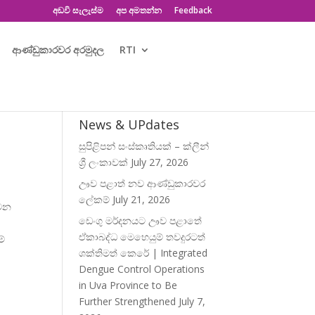
අඩවි සැලැස්ම
අප අමතන්න
Feedback
ආණ්ඩුකාරවර අරමුදල
RTI
News & UPdates
සුපිළිපන් සංස්කෘතියක් – ක්ලීන්
ශ්‍රී ලංකාවක්
July 27, 2026
ඌව පළාත් නව ආණ්ඩුකාරවර
ලේකම්
July 21, 2026
 වන
ඩෙංගු මර්දනයට ඌව පළාතේ
ඒකාබද්ධ මෙහෙයුම් තවදුරටත්
ම්
ශක්තිමත් කෙරේ | Integrated
Dengue Control Operations
in Uva Province to Be
Further Strengthened
July 7,