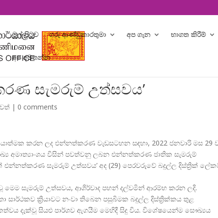
මුල් පිටුව
ගරු ආණ්ඩුකාරතුමා
අප ගැන
භාගත කිරීම්
අප අමතන්න
්නත්කරණ සැමරුම් උත්සවය’
ුවත්
|
0 comments
්
රියාත්මක කරන ලද එන්නත්කරණ වැඩසටහන සඳහා, 2022 ජනවාරි මස 29
ෞඛ්
ය අමාත්
යාංශය විසින් පවත්වනු ලබන එන්නත්කරණ ජාතික සැමරුම්
ික් එන්නත්කරණ සැමරුම් උත්සවය’ අද (29) පෙරවරුවේ බදුල්ල දිස්ත්
රික් ලේක
ූ මෙම සැමරුම් උත්සවය, ආශිර්වාද පහන් දල්වමින් ආරම්භ කරන ලදි.
ා සාර්ථකව ක්
රියාවට නංවා තිබෙන පසුබිමක බදුල්ල දිස්ත්
රික්කය තුළ
කත්වය දැක්වූ සියළු පාර්ශව ඇගයීම මෙහිදී සිදු විය. විශේෂයෙන්ම සෞඛ්
යය