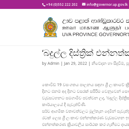
+94 (0)552 222 202
info@governor.up.gov.lk
‘බදුල්ල දිස්ත්‍රික් එන
by
Admin
|
Jan 29, 2022
|
නිවේදන හා සිදුවීම්
,
ප
කොවිඩ් 19 වසංගතය පාලනය සඳහා ශ්
රී ලංකාවේ ක
දිනට එනම් අද දිනට වසරක් සපිරීම වෙනුවෙන් ස
වැඩසටහනට සමගාමීව පවත්වන ලද, ‘බදුල්ල දිස්ත්
ර
කාර්යාලයේ දී පැවැත්විණි.
සර්ව ආගමික වතාවත්වලට මුල්තැන දෙමින් පැවැත්ව
රටක් ලෙස ශ්
රී ලංකාව එන්නත්කරණ වැඩසටහන ඉත
එන්නත්කරණ ක්
රියාවලිය සාර්ථක කර ගැනීමට දාය