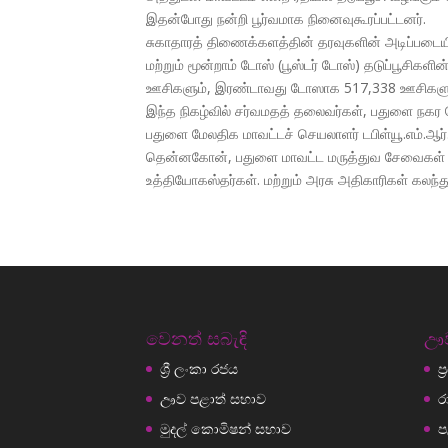
இதன்போது நன்றி பூர்வமாக நினைவுகூரப்பட்டனர்.
சுகாதாரத் திணைக்களத்தின் தரவுகளின் அடிப்படையில
மற்றும் மூன்றாம் டோஸ் (பூஸ்டர் டோஸ்) தடுப்பூச
ஊசிகளும், இரண்டாவது டோஸாக 517,338 ஊசிகளும
இந்த நிகழ்வில் சர்வமதத் தலைவர்கள், பதுளை நகர
பதுளை மேலதிக மாவட்டச் செயலாளர் டபிள்யூ.எம்.ஆ
தென்னகோன், பதுளை மாவட்ட மருத்துவ சேவைகள் பணிப
உத்தியோகஸ்தர்கள். மற்றும் அரசு அதிகாரிகள் கலந
වෙනත් සබැඳි
ඌව
ශ්‍රී ලංකා රජය
ප
ඌව පළාත් සභාව
ර
මුදල් කොමිෂන් සභාව
ප