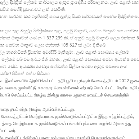
්ල දිස්ත්
රික් ලේකම් කාර්යාලය ඇතුළු ප්
රාදේශීය පරිපාලනය, ඌව පළාත් සභ
වීම මෙහිදී ප්
රසංශාවට ලක් කෙරිණි.
සාර්ථක කර ගැනීමේදී සහය දැක්වූ සියළු පාර්ශවයන් මෙන්ම දිස්ත්
රික්කය
ාලය තුළ බදුල්ල දිස්ත්
රික්කය තුළ, පළමු මාත්
රාව, දෙවන මාත්
රාව සහ තෙවන
එන්නත් මාත්
රාවන් ගණන 1 337 239 කි. ඒ අනුව පළමු මාත්
රාව ලෙස එන්නත් 
් සහ තෙවන මාත්
රාව ලෙස එන්නත් 185 627 ක් ලබා දී තිබේ.
ල නගරාධිපති ප්
රියන්ත අමරසිරි මැතිතුමා, ඌව පළාත් සෞඛ්
යය ලේකම්
ික් ලේකම් ඩබ්.එම්.ආර්.රංජිත් මහතා, ඌව පළාත් සෞඛ්
යය සේවා අධ්
යක්ෂ ව
සෞඛ්
ය සේවා අධ්
යක්ෂ වෛද්
ය හේමන්ත සිල්වා මහතා ඇතුළු සෞඛ්
ය අංශ
ලධාරීන් පිරිසක් එක්ව සිටියහ.
 இலங்கையில் ஆரம்பிக்கப்பட்ட தடுப்பூசி வழங்கும் வேலைத்திட்டம் 2022 ஜன
ியாவதை முன்னிட்டு சுகாதார அமைச்சினால் ஏற்பாடு செய்யப்பட்ட தேசிய தடுப்
ற்பாடு செய்யப்பட்ட நிகழ்வு இன்று காலை பதுளை மாவட்டச் செயலகத்தில்
த தீபம் ஏற்றி நிகழ்வு ஆரம்பிக்கப்பட்டது.
வேலைத்திட்டம் வெற்றிகரமாக முன்னெடுக்கப்பட்டுள்ள இந்த சந்தர்ப்பத்தில்,
ிட்டத்தை வெற்றிகரமாக முன்னெடுக்கப் பங்களிப்புக்களை வழங்கி அனைத்து
பட்டனர்.
ம் வேலைத்திட்டத்திற்குப் பூரண ஒத்துழைப்பை வழங்கி பொதுமக்களுக்கும்