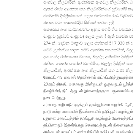
අංශවල නිලධාරීන්, ආරක්ෂක අංශවල නිලධාරීන්, බදුල
ඇතුළු රාජ්
ය ආයතන සහ නිලධාරීන්ගේ සුවිශේෂී කැප
එමෙන්ම දිස්ත්
රික්කයක් ලෙස එන්නත්කරණ වැඩසටහන 
ජනතාවටද කෘතවේදීව සිහිපත් කරන ලදි.
සෞඛ්
යය අංශ වාර්තාවන්ට අනුව ගෙවී ගිය වසරක ක
මාත්
රාව (බූස්ටර් මාත්
රාව) ලෙස ලබා දී ඇති සමස්ත 
274 ක්, දෙවන මාත්
රාව ලෙස එන්නත් 517 338 ක
මෙම උත්සවය සඳහා සර්ව ආගමික නායකයින්, බදුල්
දයානන්ද රත්නායක මහතා, බදුල්ල අතිරේක දිස්ත්
ර
ජනිතා තෙන්නකෝන් මහත්මිය, බදුල්ල දිස්ත්
රික් 
නිලධාරීන්, ආරක්ෂක අංශ නිලධාරීන් සහ රාජ්
ය නි
கோவிட்-19 வைரஸ் தொற்றைக் கட்டுப்படுத்துவதற்காக
29ஆம் திகதி, அதாவது இன்றுடன் ஒருவருடம் பூர்த்த
நிகழ்ச்சித் திட்டத்துடன் இணைந்ததாக பதுளையில் ஏ
நடைபெற்றது.
சர்வமத வழிபாடுகளுக்கும் முன்னுரிமை வழங்கி ஆசீர்வா
நாடு என்ற வகையில் இலங்கையில் தடுப்பூசி வழங்கும் 
பதுளை மாவட்டத்தில் தடுப்பூசி வழங்கும் வேலைத்த
தப்பினாரும் இதன்போது கௌரவத்துடன் நினைவுகூரப்
அத்துடன் மாவட்டம் என்ற ரீதியில் தடுப்பூசி வழங்கு