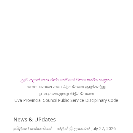
ඌව පළාත් සභා රාජ්‍ය සේවයේ විනය කාර්ය සංග්‍රහය
ஊவா மாகாண சபை அரச சேவை ஒழுக்காற்று
நடவடிக்கைமுறை விதிக்கோவை
Uva Provincial Council Public Service Disciplinary Code
News & UPdates
සුපිළිපන් සංස්කෘතියක් – ක්ලීන් ශ්‍රී ලංකාවක්
July 27, 2026