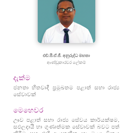
එච්.පී.ඒ.ජී. අනුරුද්ධ මහතා
ආණ්ඩුකාරවර ලේකම්
දැක්ම
ජනතා හිතවාදී ප්‍රමුඛතම පළාත් සභා රාජ්‍ය
සේවාවක්
මෙහෙවර
ඌව පළාත් සභා රාජ්‍ය සේවය කාර්යක්ෂම,
සඵලදායී හා ගුණාත්මක සේවාවක් බවට පත්