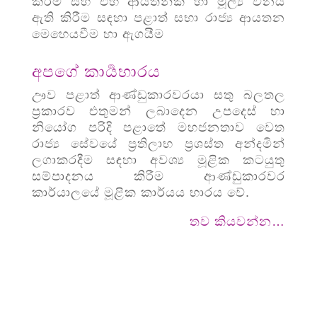
කිරීම සහ එහි ආයතනික හා මූල්‍ය විනය
ඇති කිරීම සඳහා පළාත් සභා රාජ්‍ය ආයතන
මෙහෙයවීම හා ඇගයීම
අපගේ කාර්‍යභාරය
ඌව පළාත් ආණ්ඩුකාරවරයා සතු බලතල
ප්‍රකාරව එතුමන් ලබාදෙන උපදෙස් හා
නියෝග පරිදි පළාතේ මහජනතාව වෙත
රාජ්‍ය සේවයේ ප්‍රතිලාභ ප්‍රශස්ත අන්දමින්
ලගාකරදීම සඳහා අවශ්‍ය මූළික කටයුතු
සම්පාදනය කිරීම ආණ්ඩුකාරවර
කාර්යාලයේ මූළික කාර්යය භාරය වේ.
තව කියවන්න…