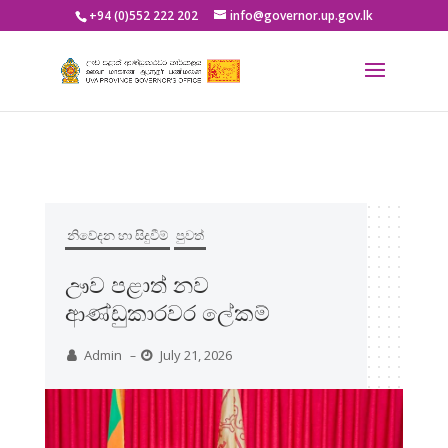
+94 (0)552 222 202
info@governor.up.gov.lk
නිවේදන හා සිදුවීම්
පුවත්
නිව
ඌව පළාත් නව
ඩ
ආණ්ඩුකාරවර ලේකම්
ප
ම
Admin
July 21, 2026
–
ශ
I
C