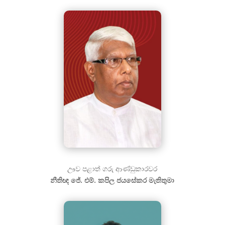
ඌව පළාත් ගරු ආණ්ඩුකාරවර
නීතිඥ ජේ. එම්. කපිල ජයසේකර මැතිතුමා