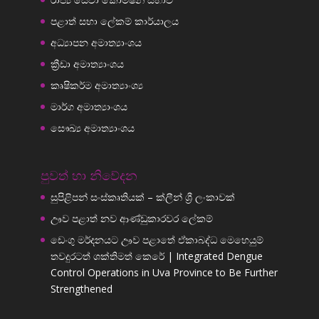
පළාත් සභා ලේකම් කාර්යාලය
අධ්‍යාපන අමාත්‍යාංශය
ක්‍රීඩා අමාත්‍යාංශය
කෘෂිකර්ම අමාත්‍යාංශ්‍ය
මාර්ග අමාත්‍යාංශය
සෞඛ්‍ය අමාත්‍යාංශය
පුවත් හා නිවේදන
සුපිළිපන් සංස්කෘතියක් – ක්ලීන් ශ්‍රී ලංකාවක්
ඌව පළාත් නව ආණ්ඩුකාරවර ලේකම්
ඩෙංගු මර්දනයට ඌව පළාතේ ඒකාබද්ධ මෙහෙයුම්
තවදුරටත් ශක්තිමත් කෙරේ | Integrated Dengue
Control Operations in Uva Province to Be Further
Strengthened