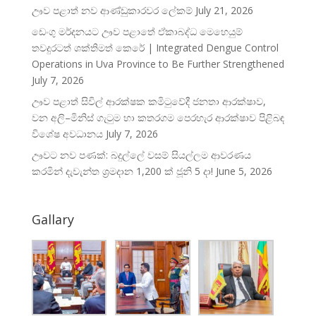
ඌව පළාත් නව ආණ්ඩුකාරවර ලේකම්
July 21, 2026
ඩෙංගු මර්දනයට ඌව පළාතේ ඒකාබද්ධ මෙහෙයුම්
තවදුරටත් ශක්තිමත් කෙරේ | Integrated Dengue Control
Operations in Uva Province to Be Further Strengthened
July 7, 2026
ඌව පළාත් සිවිල් ආරක්ෂක කමිටුවේදී ජනතා ආරක්ෂාව,
වන අලි–මිනිස් ගැටුම හා කතරගම පෙරහැර ආරක්ෂාව පිළිබඳ
විශේෂ අවධානය
July 7, 2026
ඌවට නව පණක්: බදුල්ලේ වසම් සියල්ලම ආවරණය
කරමින් දැවැන්ත ශ්‍රමදාන 1,200 ක් ජූනි 5 දා!
June 5, 2026
Gallary