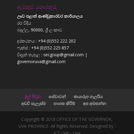
ඇමතුම් තොරතුරු
ඌව පළාත් ආණ්ඩුකාරවර කාර්යාලය
රජ වීදිය
බදුල්ල, 90000, ශ්‍රී ලංකාව
දුරකථනය : +94 (0)552 222 202
ෆැක්ස් : +94 (0)552 225 857
විද්‍යුත් තැපෑල : secgoup@gmail.com |
governoruva@gmail.com
මුල් පිටුව
සේවාවන්
ඡායාරූප ගැලරිය
අඩවි සැලැස්ම
භාගත කිරීම්
අප අමතන්න
Copyright © 2018 OFFICE OF THE GOVERNOR,
UVA PROVINCE. All Rights Reserved. Designed by :
ICT Unit - Uva