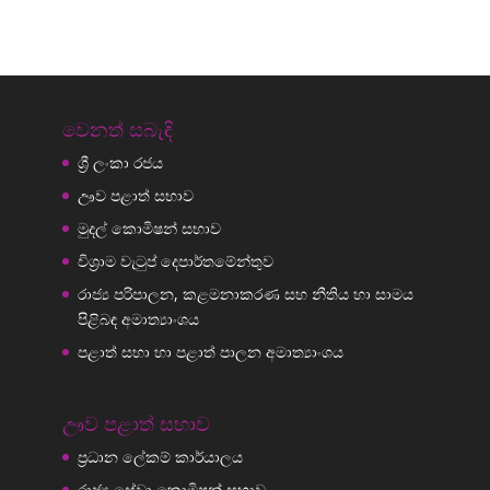
වෙනත් සබැඳි
ශ්‍රී ලංකා රජය
ඌව පළාත් සභාව
මුදල් කොමිෂන් සභාව
විශ්‍රාම වැටුප් දෙපාර්තමේන්තුව
රාජ්‍ය පරිපාලන, කළමනාකරණ සහ නීතිය හා සාමය
පිළිබඳ අමාත්‍යාංශය
පළාත් සභා හා පළාත් පාලන අමාත්‍යාංශය
ඌව පළාත් සභාව
ප්‍රධාන ලේකම් කාර්යාලය
රාජ්‍ය සේවා කොමිෂන් සභාව