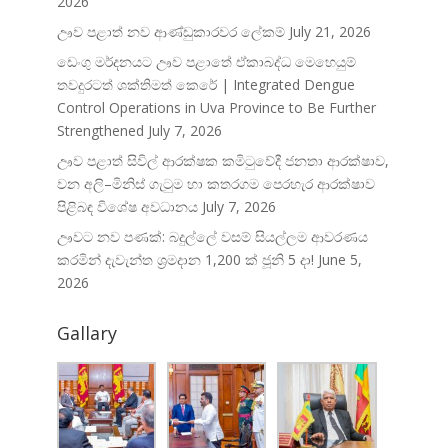
2026
ඌව පළාත් නව ආණ්ඩුකාරවර ලේකම්
July 21, 2026
ඩෙංගු මර්දනයට ඌව පළාතේ ඒකාබද්ධ මෙහෙයුම්
තවදුරටත් ශක්තිමත් කෙරේ | Integrated Dengue
Control Operations in Uva Province to Be Further
Strengthened
July 7, 2026
ඌව පළාත් සිවිල් ආරක්ෂක කමිටුවේදී ජනතා ආරක්ෂාව,
වන අලි–මිනිස් ගැටුම හා කතරගම පෙරහැර ආරක්ෂාව
පිළිබඳ විශේෂ අවධානය
July 7, 2026
ඌවට නව පණක්: බදුල්ලේ වසම් සියල්ලම ආවරණය
කරමින් දැවැන්ත ශ්‍රමදාන 1,200 ක් ජූනි 5 දා!
June 5,
2026
Gallary