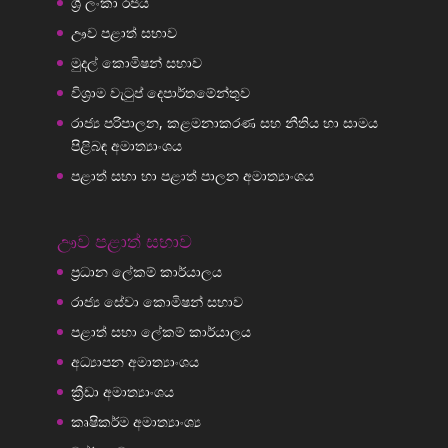
ශ්‍රී ලංකා රජය
ඌව පළාත් සභාව
මුදල් කොමිෂන් සභාව
විශ්‍රාම වැටුප් දෙපාර්තමේන්තුව
රාජ්‍ය පරිපාලන, කළමනාකරණ සහ නීතිය හා සාමය
පිළිබඳ අමාත්‍යාංශය
පළාත් සභා හා පළාත් පාලන අමාත්‍යාංශය
ඌව පළාත් සභාව
ප්‍රධාන ලේකම් කාර්යාලය
රාජ්‍ය සේවා කොමිෂන් සභාව
පළාත් සභා ලේකම් කාර්යාලය
අධ්‍යාපන අමාත්‍යාංශය
ක්‍රීඩා අමාත්‍යාංශය
කෘෂිකර්ම අමාත්‍යාංශ්‍ය