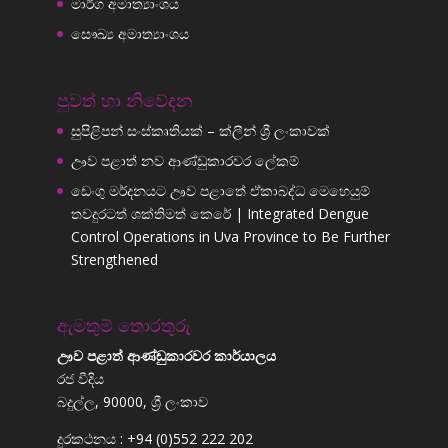
මාර්ග අමාත්‍යාංශය
සෞඛ්‍ය අමාත්‍යාංශය
පුවත් හා නිවේදන
සුපිළිපන් සංස්කෘතියක් – ක්ලීන් ශ්‍රී ලංකාවක්
ඌව පළාත් නව ආණ්ඩුකාරවර ලේකම්
ඩෙංගු මර්දනයට ඌව පළාතේ ඒකාබද්ධ මෙහෙයුම්
තවදුරටත් ශක්තිමත් කෙරේ | Integrated Dengue
Control Operations in Uva Province to Be Further
Strengthened
ඇමතුම් තොරතුරු
ඌව පළාත් ආණ්ඩුකාරවර කාර්යාලය
රජ වීදිය
බදුල්ල, 90000, ශ්‍රී ලංකාව
දුරකථනය : +94 (0)552 222 202