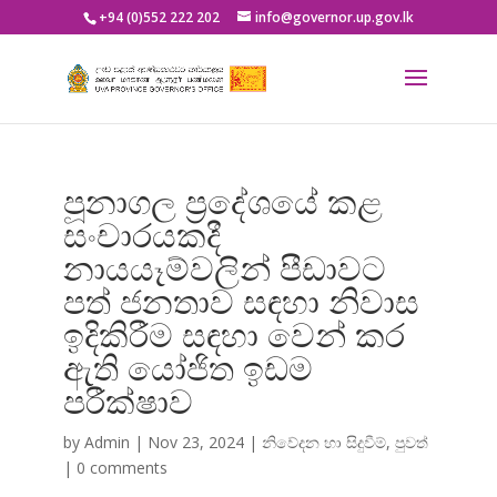
+94 (0)552 222 202
info@governor.up.gov.lk
පූනාගල ප්‍රදේශයේ කළ
සංචාරයකදී
නායයෑම්වලින් පීඩාවට
පත් ජනතාව සඳහා නිවාස
ඉදිකිරීම සඳහා වෙන් කර
ඇති යෝජිත ඉඩම
පරීක්ෂාව
by
Admin
|
Nov 23, 2024
|
නිවේදන හා සිදුවීම්
,
පුවත්
|
0 comments