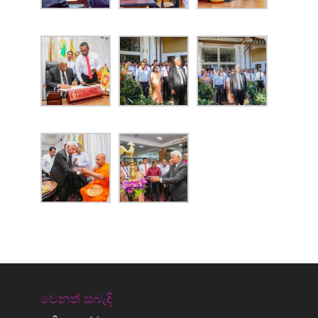
වෙනත් සබැඳි