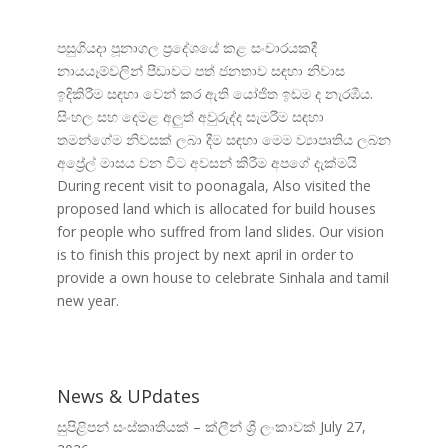
පසුගියදා පූනාගල ප්
රදේශයේ කළ සංචාරයකදී
නායයෑම්වලින් පීඩාවට පත් ජනතාව සඳහා නිවාස
ඉදිකිරීම සඳහා වෙන් කර ඇති යෝජිත ඉඩම ද නැරඹීය.
සිංහල සහ දෙමළ අලුත් අවුරුද්ද සැමරීම සඳහා
තමන්ගේම නිවසක් ලබා දීම සඳහා මෙම ව්
යාපෘතිය ලබන
අප්
රේල් මාසය වන විට අවසන් කිරීම අපගේ දැක්මයි
During recent visit to poonagala, Also visited the
proposed land which is allocated for build houses
for people who suffred from land slides. Our vision
is to finish this project by next april in order to
provide a own house to celebrate Sinhala and tamil
new year.
News & UPdates
සුපිළිපන් සංස්කෘතියක් – ක්ලීන් ශ්‍රී ලංකාවක්
July 27,