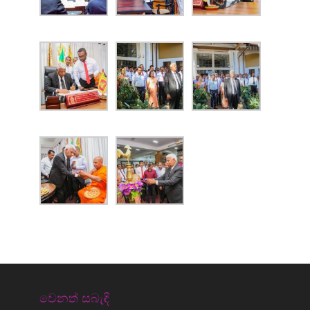
වෙනත් සබැඳි