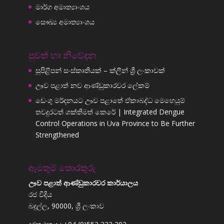
මාර්ග අමාත්‍යාංශය
සෞඛ්‍ය අමාත්‍යාංශය
පුවත් හා නිවේදන
සුපිළිපන් සංස්කෘතියක් – ක්ලීන් ශ්‍රී ලංකාවක්
ඌව පළාත් නව ආණ්ඩුකාරවර ලේකම්
ඩෙංගු මර්දනයට ඌව පළාතේ ඒකාබද්ධ මෙහෙයුම්
තවදුරටත් ශක්තිමත් කෙරේ | Integrated Dengue
Control Operations in Uva Province to Be Further
Strengthened
ඇමතුම් තොරතුරු
ඌව පළාත් ආණ්ඩුකාරවර කාර්යාලය
රජ වීදිය
බදුල්ල, 90000, ශ්‍රී ලංකාව