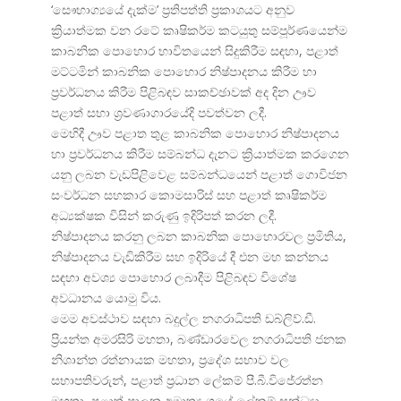
‘සෞභාග්
යයේ දැක්ම’ ප්
රතිපත්ති ප්
රකාශයට අනුව
ක්
රියාත්මක වන රටේ කෘෂිකර්ම කටයුතු සම්පූර්ණයෙන්ම
කාබනික පොහොර භාවිතයෙන් සිදුකිරීම සඳහා, පළාත්
මට්ටමින් කාබනික පොහොර නිෂ්පාදනය කිරීම හා
ප්
රවර්ධනය කිරීම පිළිබඳව සාකච්ඡාවක් අද දින ඌව
පළාත් සභා ශ්
රවණාගාරයේදි පවත්වන ලදී.
මෙහිදී ඌව පළාත තුළ කාබනික පොහොර නිෂ්පාදනය
හා ප්
රවර්ධනය කිරීම සම්බන්ධ දැනට ක්
රියාත්මක කරගෙන
යනු ලබන වැඩපිළිවෙළ සම්බන්ධයෙන් පළාත් ගොවිජන
සංවර්ධන සහකාර කොමසාරිස් සහ පළාත් කෘෂිකර්ම
අධ්
යක්ෂක විසින් කරුණු ඉදිරිපත් කරන ලදී.
නිෂ්පාදනය කරනු ලබන කාබනික පොහොරවල ප්
රමිතිය,
නිෂ්පාදනය වැඩිකිරීම සහ ඉදිරියේ දී එන මහ කන්නය
සඳහා අවශ්
ය පොහොර ලබාදීම පිළිබඳව විශේෂ
අවධානය යොමු විය.
මෙම අවස්ථාව සඳහා බදුල්ල නගරාධිපති ඩබ්ලිව්.ඩී.
ප්
රියන්ත අමරසිරි මහතා, බණ්ඩාරවෙල නගරාධිපති ජනක
නිශාන්ත රත්නායක මහතා, ප්
රදේශ සභාව වල
සභාපතිවරුන්, පළාත් ප්
රධාන ලේකම් පී.බී.විජේරත්න
මහතා, පළාත් පාලන අමාත්
යංශයේ ලේකම් සන්ධ්