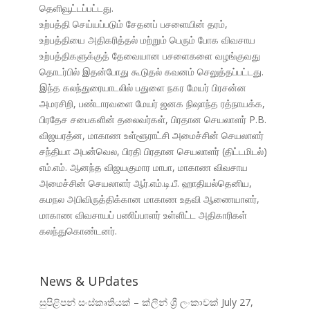
தெளிவூட்டப்பட்டது.
உற்பத்தி செய்யப்படும் சேதனப் பசளையின் தரம்,
உற்பத்தியை அதிகரித்தல் மற்றும் பெரும் போக விவசாய
உற்பத்திகளுக்குத் தேவையான பசளைகளை வழங்குவது
தொடர்பில் இதன்போது கூடுதல் கவனம் செலுத்தப்பட்டது.
இந்த கலந்துரையாடலில் பதுளை நகர மேயர் பிரசன்ன
அமரசிறி, பண்டாரவளை மேயர் ஜனக நிஷாந்த ரத்நாயக்க,
பிரதேச சபைகளின் தலைவர்கள், பிரதான செயலாளர் P.B.
விஜயரத்ன, மாகாண உள்ளூராட்சி அமைச்சின் செயலாளர்
சந்தியா அபன்வெல, பிரதி பிரதான செயலாளர் (திட்டமிடல்)
எம்.எம். ஆனந்த விஜயகுமார மாபா, மாகாண விவசாய
அமைச்சின் செயலாளர் ஆர்.எம்.டி.பீ. ஹாதியல்தெனிய,
கமநல அபிவிருத்திக்கான மாகாண உதவி ஆணையாளர்,
மாகாண விவசாயப் பணிப்பாளர் உள்ளிட்ட அதிகாரிகள்
கலந்துகொண்டனர்.
News & UPdates
සුපිළිපන් සංස්කෘතියක් – ක්ලීන් ශ්‍රී ලංකාවක්
July 27,