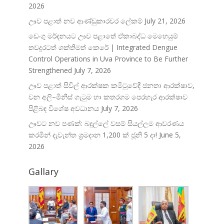
2026
ඌව පළාත් නව ආණ්ඩුකාරවර ලේකම්
July 21, 2026
ඩෙංගු මර්දනයට ඌව පළාතේ ඒකාබද්ධ මෙහෙයුම්
තවදුරටත් ශක්තිමත් කෙරේ | Integrated Dengue
Control Operations in Uva Province to Be Further
Strengthened
July 7, 2026
ඌව පළාත් සිවිල් ආරක්ෂක කමිටුවේදී ජනතා ආරක්ෂාව,
වන අලි–මිනිස් ගැටුම හා කතරගම පෙරහැර ආරක්ෂාව
පිළිබඳ විශේෂ අවධානය
July 7, 2026
ඌවට නව පණක්: බදුල්ලේ වසම් සියල්ලම ආවරණය
කරමින් දැවැන්ත ශ්‍රමදාන 1,200 ක් ජූනි 5 දා!
June 5,
2026
Gallary