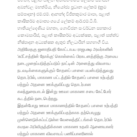
අඹන්වල මහත්මිය, නියෝජ්
ය ප්
රධාන ලේකම් (ක්
රම
සම්පාදන) එම්.එම්. ආනන්ද විජිතකුමාර මාපා, පළාත්
කෘෂිකර්ම අමාත්
යංශයේ ලේකම් ආර්.එම්.ටී.බී.
හාතියල්දෙණිය මහතා, ගොවිජන සංවර්ධන සහකාර
කොමසාරිස්, පළාත් කෘෂිකර්ම අධ්
යක්ෂක, පළාත් සත්ත්ව
නිෂ්පාදන අධ්
යක්ෂක ඇතුළු නිලධාරීන් සහභාගී විය.
அதிமேதகு ஜனாதிபதி கோட்டாபய ராஜபக்ஷ அவர்களின்
‘சுபீட்சத்தின் நோக்கு’ கொள்கைப் பிரகடனத்திற்கு அமைய
நடைமுறைப்படுத்தப்படும் நாட்டின் அனைத்து விவசாய
நடவடிக்கைகளுக்கும் சேதனப் பசளை பயன்படுத்துவது
தொடர்பில், மாகாண மட்டத்தில் சேதனப் பசளை உற்பத்தி
மற்றும் அதனை ஊக்குவிப்பது தொடர்பான
கலந்துரையாடல் இன்று ஊவா மாகாண சபை கேட்போர்
கூடத்தில் நடைபெற்றது.
இதன்போது ஊவா மாகாணத்தில் சேதனப் பசளை உற்பத்தி
மற்றும் அதனை ஊக்குவிப்பதற்காக தற்பொழுது
முன்னெடுக்கப்பட்டுள்ள வேலைத்திட்டங்கள் தொடர்பில்
கமநல அபிவிருத்திக்கான மாகாண உதவி ஆணையாளர்
மற்றும் மாகாண விவசாயப் பணிப்பாளரினால்