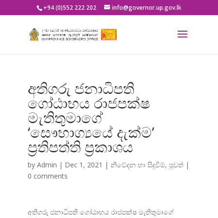
+94 (0)552 222 202
info@governor.up.gov.lk
අතිගරු ජනාධිපති
ගෝඨාභය රාජපක්ෂ
මැතිතුමාගේ
‘සෞභාග්‍යයේ දැක්ම’
ප්‍රතිපත්ති ප්‍රකාශය
by
Admin
|
Dec 1, 2021
|
නිවේදන හා සිදුවීම්
,
පුවත්
|
0 comments
අතිගරු ජනාධිපති ගෝඨාභය රාජපක්ෂ මැතිතුමාගේ