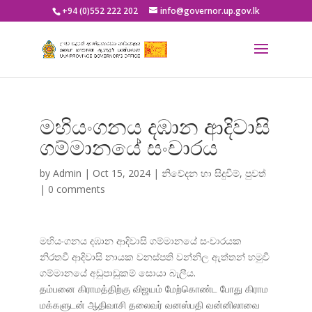
+94 (0)552 222 202
info@governor.up.gov.lk
මහියංගනය දඹාන ආදිවාසි
ගම්මානයේ සංචාරය
by
Admin
|
Oct 15, 2024
|
නිවේදන හා සිදුවීම්
,
පුවත්
|
0 comments
මහියංගනය දඹාන ආදිවාසි ගම්මානයේ සංචාරයක
නිරතවී ආදිවාසි නායක වනස්පති වන්නිල ඇත්තන් හමුවී
ගම්මානයේ අඩුපාඩුකම් සොයා බැලීය.
தம்பனை கிராமத்திற்கு விஜயம் மேற்கொண்ட போது கிராம
மக்களுடன் ஆதிவாசி தலைவர் வனஸ்பதி வன்னிலாவை