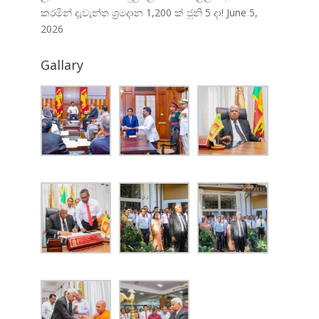
කරමින් දැවැන්ත ශ්‍රමදාන 1,200 ක් ජූනි 5 දා!
June 5,
2026
Gallary