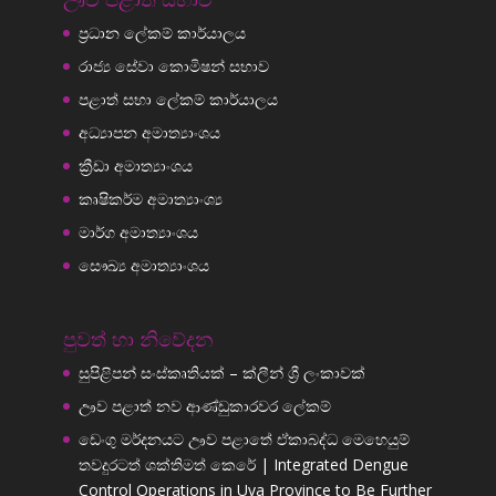
ප්‍රධාන ලේකම් කාර්යාලය
රාජ්‍ය සේවා කොමිෂන් සභාව
පළාත් සභා ලේකම් කාර්යාලය
අධ්‍යාපන අමාත්‍යාංශය
ක්‍රීඩා අමාත්‍යාංශය
කෘෂිකර්ම අමාත්‍යාංශ්‍ය
මාර්ග අමාත්‍යාංශය
සෞඛ්‍ය අමාත්‍යාංශය
පුවත් හා නිවේදන
සුපිළිපන් සංස්කෘතියක් – ක්ලීන් ශ්‍රී ලංකාවක්
ඌව පළාත් නව ආණ්ඩුකාරවර ලේකම්
ඩෙංගු මර්දනයට ඌව පළාතේ ඒකාබද්ධ මෙහෙයුම්
තවදුරටත් ශක්තිමත් කෙරේ | Integrated Dengue
Control Operations in Uva Province to Be Further