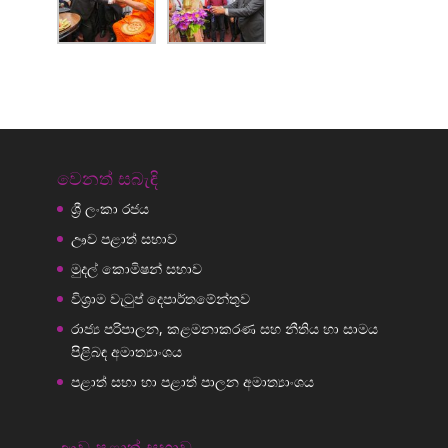
වෙනත් සබැඳි
ශ්‍රී ලංකා රජය
ඌව පළාත් සභාව
මුදල් කොමිෂන් සභාව
විශ්‍රාම වැටුප් දෙපාර්තමේන්තුව
රාජ්‍ය පරිපාලන, කළමනාකරණ සහ නීතිය හා සාමය
පිළිබඳ අමාත්‍යාංශය
පළාත් සභා හා පළාත් පාලන අමාත්‍යාංශය
ඌව පළාත් සභාව