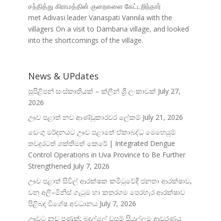
சந்தித்து கிராமத்தின் குறைகளை கேட்டறிந்தார்
met Adivasi leader Vanaspati Vannila with the
villagers On a visit to Dambana village, and looked
into the shortcomings of the village.
News & UPdates
සුපිළිපන් සංස්කෘතියක් – ක්ලීන් ශ්‍රී ලංකාවක්
July 27,
2026
ඌව පළාත් නව ආණ්ඩුකාරවර ලේකම්
July 21, 2026
ඩෙංගු මර්දනයට ඌව පළාතේ ඒකාබද්ධ මෙහෙයුම්
තවදුරටත් ශක්තිමත් කෙරේ | Integrated Dengue
Control Operations in Uva Province to Be Further
Strengthened
July 7, 2026
ඌව පළාත් සිවිල් ආරක්ෂක කමිටුවේදී ජනතා ආරක්ෂාව,
වන අලි–මිනිස් ගැටුම හා කතරගම පෙරහැර ආරක්ෂාව
පිළිබඳ විශේෂ අවධානය
July 7, 2026
ඌවට නව පණක්: බදුල්ලේ වසම් සියල්ලම ආවරණය