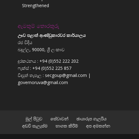
Strengthened
ඇමතුම් තොරතුරු
ඌව පළාත් ආණ්ඩුකාරවර කාර්යාලය
රජ වීදිය
බදුල්ල, 90000, ශ්‍රී ලංකාව
දුරකථනය : +94 (0)552 222 202
ෆැක්ස් : +94 (0)552 225 857
විද්‍යුත් තැපෑල : secgoup@gmail.com |
governoruva@gmail.com
මුල් පිටුව
සේවාවන්
ඡායාරූප ගැලරිය
අඩවි සැලැස්ම
භාගත කිරීම්
අප අමතන්න