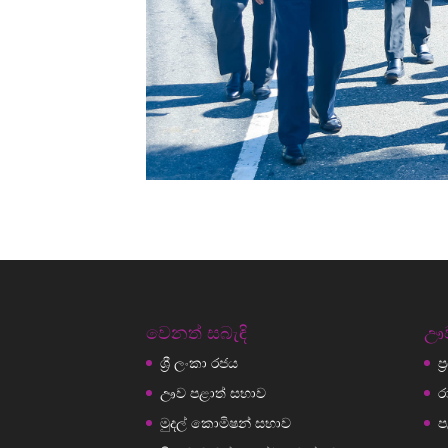
වෙනත් සබැඳි
ඌව
ශ්‍රී ලංකා රජය
ප
ඌව පළාත් සභාව
ර
මුදල් කොමිෂන් සභාව
ප