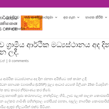
මුල් පිටුව
ගරු ආණ්ඩුකාරතුමා
අප ගැන
භාගත කිරීම්
අප අමතන්න
‍රාමීය ආර්ථික මධ්‍යස්ථානය අද දි
න ලදී.
ුවත්
|
0 comments
ාමීය ආර්ථික මධ්
යස්ථානය අද දින ජනතා අයිතියට පත් කරන ලදී.
ංවර්ධන සහායක ව්
යාපෘතිය (LDSP) මූල්
ය ආධාර යටතේ මිලියන 25ක වියදමින් ඉ
ිත කඩ කාමර නිර්මාණය කර තිබේ.
ිටපු සභාපති පූජ්
ය කරගහවෙල නන්දවිමල හිමි, ඌව පළාත් පාලන කොමසාරි
පාලන ලේකම් ගාමිණි මහින්දපාල ජෝපියස් මහතා, බදුල්ල නාගරික කොමසාරිස
රිය ඇතුළු නිලධාරීන් එක්ව සිටියහ.