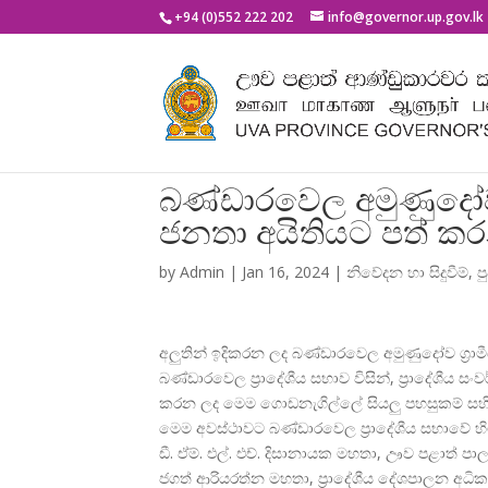
+94 (0)552 222 202
info@governor.up.gov.lk
බණ්ඩාරවෙල අමුණුදෝව ග්
ජනතා අයිතියට පත් කර
by
Admin
|
Jan 16, 2024
|
නිවේදන හා සිදුවීම්
,
ප
අලුතින් ඉදිකරන ලද බණ්ඩාරවෙල අමුණුදෝව ග්
ර
බණ්ඩාරවෙල ප්
රාදේශීය සභාව විසින්, ප්
රාදේශීය ස
කරන ලද මෙම ගොඩනැගිල්ලේ සියලු පහසුකම් සහ
මෙම අවස්ථාවට බණ්ඩාරවෙල ප්
රාදේශීය සභාවේ හ
ඩී. ඒම්. එල්. එච්. දිසානායක මහතා, ඌව පළාත් 
ජගත් ආරියරත්න මහතා, ප්
රාදේශීය දේශපාලන අධිකා