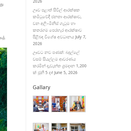
2026
து
ඌව පළාත් සිවිල් ආරක්ෂක
කමිටුවේදී ජනතා ආරක්ෂාව,
වන අලි–මිනිස් ගැටුම හා
කතරගම පෙරහැර ආරක්ෂාව
පිළිබඳ විශේෂ අවධානය
July 7,
கத்
2026
ඌවට නව පණක්: බදුල්ලේ
වසම් සියල්ලම ආවරණය
කරමින් දැවැන්ත ශ්‍රමදාන 1,200
ක් ජූනි 5 දා!
June 5, 2026
Gallary