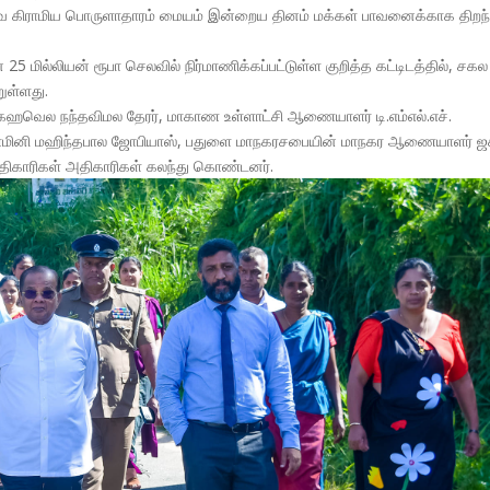
வ கிராமிய பொருளாதாரம் மையம் இன்றைய தினம் மக்கள் பாவனைக்காக திறந்
 மில்லியன் ரூபா செலவில் நிர்மாணிக்கப்பட்டுள்ள குறித்த கட்டிடத்தில், சகல
ுள்ளது.
கஹவெல நந்தவிமல தேரர், மாகாண உள்ளாட்சி ஆணையாளர் டி.எம்எல்.எச்.
காமினி மஹிந்தபால ஜோபியாஸ், பதுளை மாநகரசபையின் மாநகர ஆணையாளர் ஜ
 அதிகாரிகள் அதிகாரிகள் கலந்து கொண்டனர்.