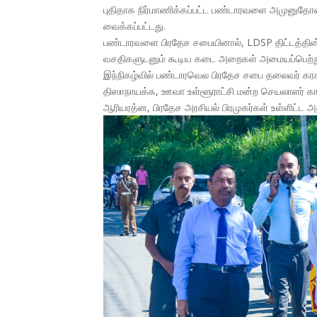
புதிதாக நிர்மாணிக்கப்பட்ட பண்டாரவளை அமுனுதோ
வைக்கப்பட்டது.
பண்டாரவளை பிரதேச சபையினால், LDSP திட்டத்தின் 25
வசதிகளுடனும் கூடிய கடை அறைகள் அமையப்பெற்ற
இந்நிகழ்வில் பண்டாரவெல பிரதேச சபை தலைவர் கர
திஸாநாயக்க, ஊவா உள்ளூராட்சி மன்ற செயலாளர் 
ஆரியரத்ன, பிரதேச அரசியல் பிரமுகர்கள் உள்ளிட்ட