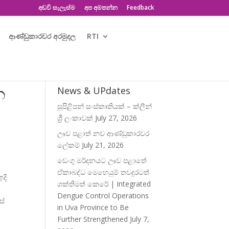
අඩවි සැලැස්ම
අප අමතන්න
Feedback
ආණ්ඩුකාරවර අරමුදල
RTI
න
News & UPdates
සුපිළිපන් සංස්කෘතියක් – ක්ලීන්
ශ්‍රී ලංකාවක්
July 27, 2026
ඌව පළාත් නව ආණ්ඩුකාරවර
ලේකම්
July 21, 2026
ඩෙංගු මර්දනයට ඌව පළාතේ
ඒකාබද්ධ මෙහෙයුම් තවදුරටත්
දි
ශක්තිමත් කෙරේ | Integrated
Dengue Control Operations
ස්
in Uva Province to Be
්
Further Strengthened
July 7,