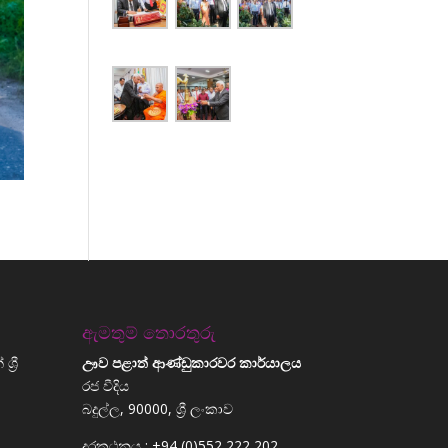
ඇමතුම් තොරතුරු
්‍රී
ඌව පළාත් ආණ්ඩුකාරවර කාර්යාලය
රජ වීදිය
බදුල්ල, 90000, ශ්‍රී ලංකාව
දුරකථනය : +94 (0)552 222 202