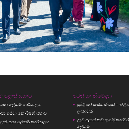
 පළාත් සභාව
පුවත් හා නිවේදන
්‍රධාන ලේකම් කාර්යාලය
සුපිළිපන් සංස්කෘතියක් – ක්ලීන් ශ
ලංකාවක්
ාජ්‍ය සේවා කොමිෂන් සභාව
ඌව පළාත් නව ආණ්ඩුකාරවර
ළාත් සභා ලේකම් කාර්යාලය
ලේකම්