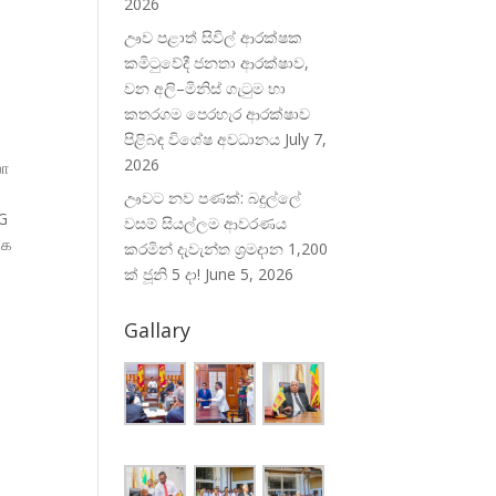
2026
ඌව පළාත් සිවිල් ආරක්ෂක
ා
කමිටුවේදී ජනතා ආරක්ෂාව,
වන අලි–මිනිස් ගැටුම හා
කතරගම පෙරහැර ආරක්ෂාව
පිළිබඳ විශේෂ අවධානය
July 7,
2026
வா
ඌවට නව පණක්: බදුල්ලේ
LG
වසම් සියල්ලම ආවරණය
்க
කරමින් දැවැන්ත ශ්‍රමදාන 1,200
ක් ජූනි 5 දා!
June 5, 2026
Gallary