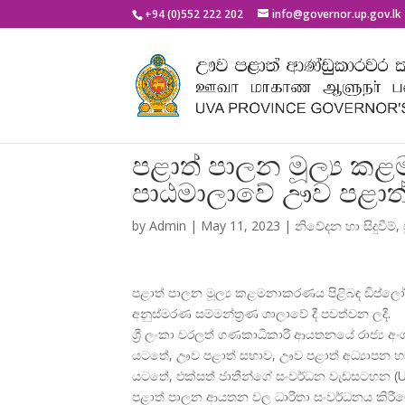
+94 (0)552 222 202
info@governor.up.gov.lk
පළාත් පාලන මූල්‍ය ක
පාඨමාලාවේ ඌව පළාත් 
by
Admin
|
May 11, 2023
|
නිවේදන හා සිදුවීම්
,
පළාත් පාලන මූල්
ය කළමනාකරණය පිළිබඳ ඩිප්ලෝ
අනුස්මරණ සම්මන්ත්
රණ ශාලාවේ දී පවත්වන ලදී.
ශ්
රී ලංකා වරලත් ගණකාධිකාරී ආයතනයේ රාජ්
ය අ
යටතේ, ඌව පළාත් සභාව, ඌව පළාත් අධ්
යාපන 
යටතේ, එක්සත් ජාතීන්ගේ සංවර්ධන වැඩසටහන (U
පළාත් පාලන ආයතන වල ධාරිතා සංවර්ධනය කිරී