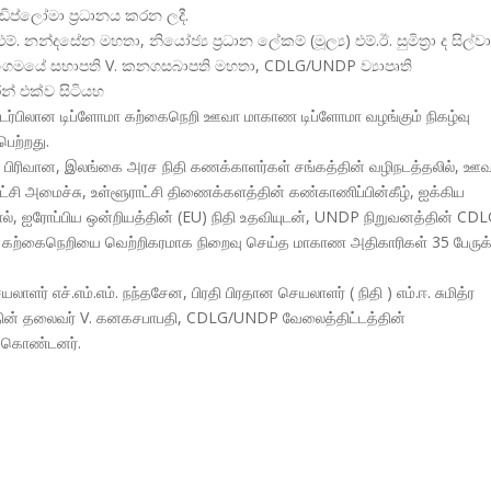
ඩිප්ලෝමා ප්
රධානය කරන ලදී.
්.එම්. නන්දසේන මහතා, නියෝජ්
ය ප්
රධාන ලේකම් (මූල්
ය) එම්.ඊ. සුමිත්
රා ද සිල්ව
සංගමයේ සභාපති V. කනගසබාපති මහතා, CDLG/UNDP ව්
යාපෘති
න් එක්ව සිටියහ
தொடர்பிலான டிப்ளோமா கற்கைநெறி ஊவா மாகாண டிப்ளோமா வழங்கும் நிகழ்வு
ெற்றது.
பிரிவான, இலங்கை அரச நிதி கணக்காளர்கள் சங்கத்தின் வழிநடத்தலில், ஊ
சி அமைச்சு, உள்ளூராட்சி திணைக்களத்தின் கண்காணிப்பின்கீழ், ஐக்கிய
ால், ஐரோப்பிய ஒன்றியத்தின் (EU) நிதி உதவியுடன், UNDP நிறுவனத்தின் CD
லோமா கற்கைநெறியை வெற்றிகரமாக நிறைவு செய்த மாகாண அதிகாரிகள் 35 பேருக
் எச்.எம்.எம். நந்தசேன, பிரதி பிரதான செயலாளர் ( நிதி ) எம்.ஈ. சுமித்ர
தின் தலைவர் V. கனகசபாபதி, CDLG/UNDP வேலைத்திட்டத்தின்
துகொண்டனர்.