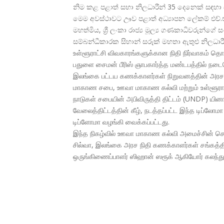
නිම කළ පළාත් සභා නිලධාරීන් 35 දෙනෙක් සඳහා 
මෙම අවස්ථාවට ඌව පළාත් අධ්
යාපන ලේකම් එච
මහත්මිය, ශ්
රී ලංකා රාජ්
ය මූල්
ය ගණකාධිවරුන්ගේ 
සම්බන්ධීකාරක සිහාන් සරූක් මහතා ඇතුළු නිලධාරී
உள்ளூராட்சி விவகாரங்களுக்கான நிதி நிர்வாகம் 
பதுளை சைமன் பீரிஸ் ஞாபகார்த்த மண்டபத்தில் நடைப
இலங்கை பட்டய கணக்காளர்கள் நிறுவனத்தின் அரச 
மாகாண சபை, ஊவா மாகாண கல்வி மற்றும் உள்ளூராட்
நாடுகள் சபையின் அபிவிருத்தி திட்டம் (UNDP) யின
வேலைத்திட்டத்தின் கீழ், நடத்தப்பட்ட இந்த டிப்
டிப்ளோமா வழங்கி வைக்கப்பட்டது.
இந்த நிகழ்வில் ஊவா மாகாண கல்வி அமைச்சின் செயலாளர
சில்வா, இலங்கை அரச நிதி கணக்காளர்கள் சங்கத்
ஒருங்கிணைப்பாளர் ஸிஹான் ஸரூக் ஆகியோர் கலந்