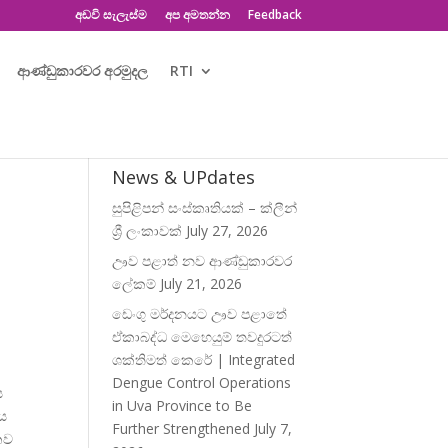
අඩවි සැලැස්ම
අප අමතන්න
Feedback
ආණ්ඩුකාරවර අරමුදල
RTI
News & UPdates
සුපිළිපන් සංස්කෘතියක් – ක්ලීන්
ශ්‍රී ලංකාවක්
July 27, 2026
ඌව පළාත් නව ආණ්ඩුකාරවර
ලේකම්
July 21, 2026
ඩෙංගු මර්දනයට ඌව පළාතේ
ඒකාබද්ධ මෙහෙයුම් තවදුරටත්
ශක්තිමත් කෙරේ | Integrated
Dengue Control Operations
ය
in Uva Province to Be
ය
Further Strengthened
July 7,
කව