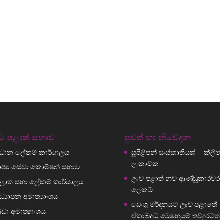
 පළාත් සභාව
පුවත් හා නිවේදන
්‍රධාන ලේකම් කාර්යාලය
සුපිළිපන් සංස්කෘතියක් – ක්ලීන් ශ
ලංකාවක්
ාජ්‍ය සේවා කොමිෂන් සභාව
ඌව පළාත් නව ආණ්ඩුකාරවර
ළාත් සභා ලේකම් කාර්යාලය
ලේකම්
ධ්‍යාපන අමාත්‍යාංශය
ඩෙංගු මර්දනයට ඌව පළාතේ
්‍රීඩා අමාත්‍යාංශය
ඒකාබද්ධ මෙහෙයුම් තවදුරටත්