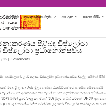
මුල් පිටුව
ගරු ආණ්ඩුකාරතුමා
අප ගැන
භාගත කිරීම්
අප අමතන්න
ළමනාකරණය පිළිබඳ ඩිප්ලෝමා
ඩිප්ලෝමා ප්‍රධානෝත්සවය
පුවත්
|
0 comments
මා පාඨමාලාවේ ඌව පළාත් ඩිප්ලෝමා ප්
රධානෝත්සවය බදුල්ල සයිමන් පීරිස්
ංශයක් වන, ශ්
රී ලංකා රාජ්
ය මූල්
ය ගණකාධිකාරිවරුන්ගේ සංගමය මෙහෙයවීම
හා පළාත් පාලන අමාත්
යංශය සහ පළාත් පාලන දෙපාර්තමේන්තුවේ අධීක්ෂණ
NDP) මගින් යුරෝපානු සංගමයේ (EU) මූල්
ය ආධාර යටතේ, UNDP ආයතන
මේ (CDLG) ව්
යාපෘතිය මගින් පවත්වන ලද මෙම ඩිප්ලෝමා පාඨමාලාව සාර්ථ