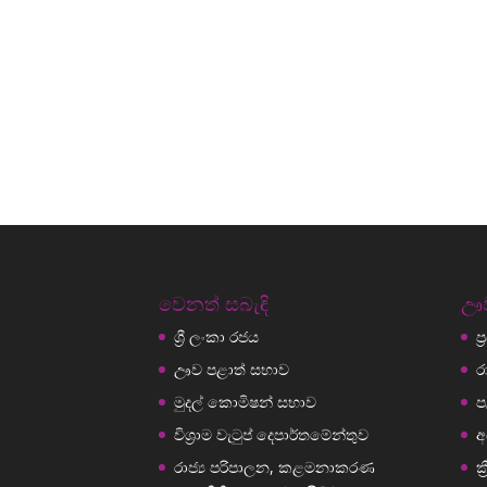
වෙනත් සබැඳි
ඌව
ශ්‍රී ලංකා රජය
ප
ඌව පළාත් සභාව
ර
මුදල් කොමිෂන් සභාව
ප
විශ්‍රාම වැටුප් දෙපාර්තමේන්තුව
අ
රාජ්‍ය පරිපාලන, කළමනාකරණ
ක