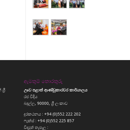
ඇමතුම් තොරතුරු
්‍රී
ඌව පළාත් ආණ්ඩුකාරවර කාර්යාලය
රජ වීදිය
බදුල්ල, 90000, ශ්‍රී ලංකාව
දුරකථනය : +94 (0)552 222 202
ෆැක්ස් : +94 (0)552 225 857
විද්‍යුත් තැපෑල :