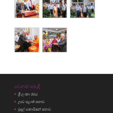
වෙනත් සබැඳි
ශ්‍රී ලංකා රජය
ඌව පළාත් සභාව
මුදල් කොමිෂන් සභාව