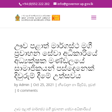
+94 (0)552 222 202
info@governor.up.gov.lk
ඌව පළාත් මාර්ගස්ථ මගී
ප්‍රවාහන සේවා අධිකාරියේ
අධ්‍යක්ෂක මණ්ඩලයේ
සාමාජිකයන් පස්දෙනෙක්
දිවුරුම් දීමේ උත්සවය
by
Admin
|
Oct 25, 2021
|
නිවේදන හා සිදුවීම්
,
පුවත්
|
0 comments
ඌව පළාත් මාර්ගස්ථ මගී ප්
රවාහන සේවා අධිකාරියේ