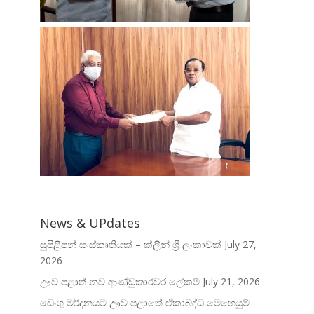
News & UPdates
සුපිළිපන් සංස්කෘතියක් – ක්ලීන් ශ්‍රී ලංකාවක්
July 27,
2026
ඌව පළාත් නව ආණ්ඩුකාරවර ලේකම්
July 21, 2026
ඩෙංගු මර්දනයට ඌව පළාතේ ඒකාබද්ධ මෙහෙයුම්