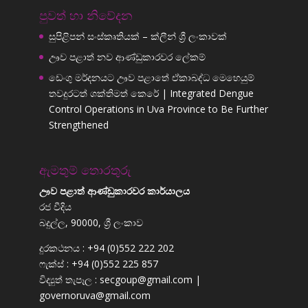
පුවත් හා නිවේදන
සුපිළිපන් සංස්කෘතියක් – ක්ලීන් ශ්‍රී ලංකාවක්
ඌව පළාත් නව ආණ්ඩුකාරවර ලේකම්
ඩෙංගු මර්දනයට ඌව පළාතේ ඒකාබද්ධ මෙහෙයුම්
තවදුරටත් ශක්තිමත් කෙරේ | Integrated Dengue
Control Operations in Uva Province to Be Further
Strengthened
ඇමතුම් තොරතුරු
ඌව පළාත් ආණ්ඩුකාරවර කාර්යාලය
රජ වීදිය
බදුල්ල, 90000, ශ්‍රී ලංකාව
දුරකථනය : +94 (0)552 222 202
ෆැක්ස් : +94 (0)552 225 857
විද්‍යුත් තැපෑල : secgoup@gmail.com |
governoruva@gmail.com