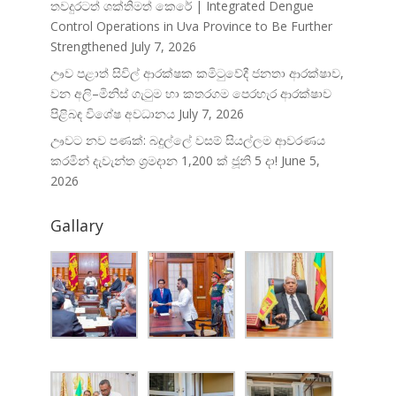
තවදුරටත් ශක්තිමත් කෙරේ | Integrated Dengue
Control Operations in Uva Province to Be Further
Strengthened
July 7, 2026
ඌව පළාත් සිවිල් ආරක්ෂක කමිටුවේදී ජනතා ආරක්ෂාව,
වන අලි–මිනිස් ගැටුම හා කතරගම පෙරහැර ආරක්ෂාව
පිළිබඳ විශේෂ අවධානය
July 7, 2026
ඌවට නව පණක්: බදුල්ලේ වසම් සියල්ලම ආවරණය
කරමින් දැවැන්ත ශ්‍රමදාන 1,200 ක් ජූනි 5 දා!
June 5,
2026
Gallary