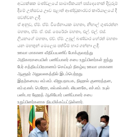
අධ්
යක්ෂක මණ්ඩලයේ සාමාජිකයන් පස්දෙනෙක් දිවුරුම්
දීමේ උත්සවය ඌව පළාත් ආණ්ඩුකාරවර කාර්යාලයේ දී
පවත්වන ලදී.
ඒ අනුව, ඒම්. ඒම්. විජේනායක මහතා, නිහාල් ගුණරත්න
මහතා, ඒම්. ඒ. එස්. පෙරේරා මහතා, එල්. එල්. එස්.
ලියනගේ මහතා, එච්. ඒම්. උපුල් බණ්ඩාර හේරත් මහතා
යන මහතුන් මෙලෙස පත්වීම් භාර ගන්නා ලදී.
ஊவா மாகாண வீதிப்பயணிப் போக்குவரத்து
அதிகாரசபையின் பணிப்பாளர் சபை உறுப்பினர்கள் ஐந்து
பேர் சத்தியப்பிரமாணம் செய்யும் நிகழ்வு ஊவா மாகாண
ஆளுநர் அலுவலகத்தில் இடம்பெற்றது.
இதற்கமைய எம்.எம். விஜயநாயக, நிஹால் குணரத்தன,
எம்.ஏ.எஸ். பெரேரா, எல்.எல்.எஸ். லியனகே, எச்.எம். உபுல்
பண்டார ஹேரத் ஆகியோர் பணிப்பாளர் சபை
உறுப்பினர்களாக நியமிக்கப்பட்டுள்ளார்.