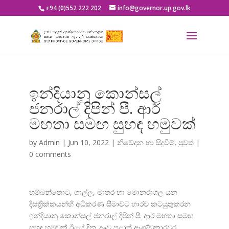
+94 (0)552 222 202
info@governor.up.gov.lk
ඉන්දියානු කොන්සල්
ජනරාල් දිපින් පී. ආර්
මහතා සමඟ සුහඳ හමුවක්
by
Admin
|
Jun 10, 2022
|
නිවේදන හා සිදුවීම්
,
පුවත්
|
0 comments
හම්බන්තොට, ගාල්ල, මාතර හා මොනරාගල යන
දිස්ත්
රික්කයන්හි අධිකරණ සීමාවට භාරව කටයුතුකරන
ඉන්දියානු කොන්සල් ජනරාල් දිපින් පී. ආර් මහතා සමඟ
සුහඳ හමුවක් ඊයේ දින ඌව පළාත් ආණ්ඩුකාරවර