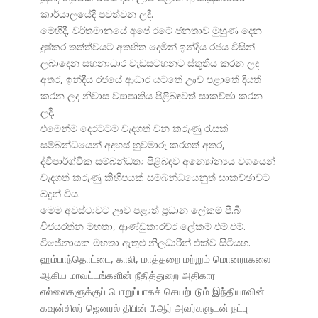
කාර්යාලයේදී පවත්වන ලදී.
මෙහිදී, වර්තමානයේ අපේ රටේ ජනතාව මුහුණ දෙන
දුෂ්කර තත්ත්වයට අතහිත දෙමින් ඉන්දීය රජය විසින්
ලබාදෙන සහනාධාර වැඩසටහනට ස්තූතිය කරන ලද
අතර, ඉන්දීය රජයේ ආධාර යටතේ ඌව පළාතේ දියත්
කරන ලද නිවාස ව්
යාපෘතිය පිළිබඳවත් සාකච්ඡා කරන
ලදී.
එමෙන්ම දෙරටටම වැදගත් වන කරුණු රැසක්
සම්බන්ධයෙන් අදහස් හුවමාරු කරගත් අතර,
ද්විපාර්ශ්වික සම්බන්ධතා පිළිබඳව අන්
යෝන්
යය වශයෙන්
වැදගත් කරුණු කිහිපයක් සම්බන්ධයෙනුත් සාකච්ඡාවට
බදුන් විය.
මෙම අවස්ථාවට ඌව පළාත් ප්
රධාන ලේකම් පී.බී
විජයරත්න මහතා, ආණ්ඩුකාරවර ලේකම් එම්.එම්.
විජේනායක මහතා ඇතුළු නිලධාරීන් එක්ව සිටියහ.
ஹம்பாந்தொட்டை, காலி, மாத்தறை மற்றும் மொனராகலை
ஆகிய மாவட்டங்களின் நீதித்துறை அதிகார
எல்லைகளுக்குப் பொறுப்பாகச் செயற்படும் இந்தியாவின்
கவுன்சிலர் ஜெனரல் திபின் பீ.ஆர் அவர்களுடன் நட்பு