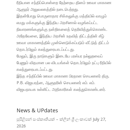
ரீதியான சந்திப்பொன்றை நேற்றைய தினம் ஊவா மாகாண
ஆளுநர் அலுவலகத்தில் நடைபெற்றது.
இதன்போது பொருளாதார சிக்கலுக்கு மத்தியில் வாழும்
எமது மக்களுக்கு இந்திய அரசினால் வழங்கப்பட்ட
நிவாரணங்களுக்கு நன்றிகளைத் தெரிவித்துக்கொண்ட
அதேவேளை, இந்திய அரசின் உதவித் திட்டத்தின் கீழ்
ஊவா மாகாணத்தில் முன்னெடுக்கப்படும் வீட்டுத் திட்டம்
தொடர்பிலும் கலந்துரையாடப்பட்டது.
மேலும், இரு நாடுகளும் இடையே பரஸ்பர நல்லுறவைப்
பேணும் விதமான பல விடயங்கள் தொடர்பிலும் நட்பு ரீதியில்
கலந்துரையாடப்பட்டது.
இந்த சந்திப்பில் ஊவா மாகாண பிரதான செயலாளர் திரு.
P.B. விஜயரத்ன, ஆளுநரின் செயலாளர் எம். எம்.
விஜயநாயக உள்ளிட்ட அதிகாரிகள் கலந்துகொண்டனர்.
News & UPdates
සුපිළිපන් සංස්කෘතියක් – ක්ලීන් ශ්‍රී ලංකාවක්
July 27,
2026