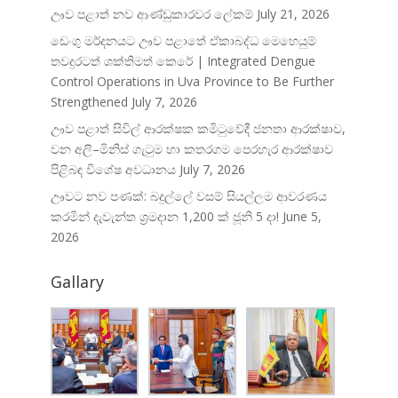
ඌව පළාත් නව ආණ්ඩුකාරවර ලේකම්
July 21, 2026
ඩෙංගු මර්දනයට ඌව පළාතේ ඒකාබද්ධ මෙහෙයුම්
තවදුරටත් ශක්තිමත් කෙරේ | Integrated Dengue
Control Operations in Uva Province to Be Further
Strengthened
July 7, 2026
ඌව පළාත් සිවිල් ආරක්ෂක කමිටුවේදී ජනතා ආරක්ෂාව,
වන අලි–මිනිස් ගැටුම හා කතරගම පෙරහැර ආරක්ෂාව
පිළිබඳ විශේෂ අවධානය
July 7, 2026
ඌවට නව පණක්: බදුල්ලේ වසම් සියල්ලම ආවරණය
කරමින් දැවැන්ත ශ්‍රමදාන 1,200 ක් ජූනි 5 දා!
June 5,
2026
Gallary