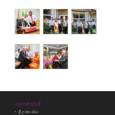
වෙනත් සබැඳි
ශ්‍රී ලංකා රජය