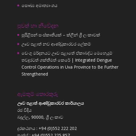
සෞඛ්‍ය අමාත්‍යාංශය
පුවත් හා නිවේදන
සුපිළිපන් සංස්කෘතියක් – ක්ලීන් ශ්‍රී ලංකාවක්
ඌව පළාත් නව ආණ්ඩුකාරවර ලේකම්
ඩෙංගු මර්දනයට ඌව පළාතේ ඒකාබද්ධ මෙහෙයුම්
තවදුරටත් ශක්තිමත් කෙරේ | Integrated Dengue
Control Operations in Uva Province to Be Further
Strengthened
ඇමතුම් තොරතුරු
ඌව පළාත් ආණ්ඩුකාරවර කාර්යාලය
රජ වීදිය
බදුල්ල, 90000, ශ්‍රී ලංකාව
දුරකථනය : +94 (0)552 222 202
ෆැක්ස් : +94 (0)552 225 857