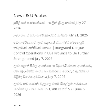
News & UPdates
සුපිළිපන් සංස්කෘතියක් – ක්ලීන් ශ්‍රී ලංකාවක්
July 27,
2026
ඌව පළාත් නව ආණ්ඩුකාරවර ලේකම්
July 21, 2026
ඩෙංගු මර්දනයට ඌව පළාතේ ඒකාබද්ධ මෙහෙයුම්
තවදුරටත් ශක්තිමත් කෙරේ | Integrated Dengue
Control Operations in Uva Province to Be Further
Strengthened
July 7, 2026
ඌව පළාත් සිවිල් ආරක්ෂක කමිටුවේදී ජනතා ආරක්ෂාව,
වන අලි–මිනිස් ගැටුම හා කතරගම පෙරහැර ආරක්ෂාව
පිළිබඳ විශේෂ අවධානය
July 7, 2026
ඌවට නව පණක්: බදුල්ලේ වසම් සියල්ලම ආවරණය
කරමින් දැවැන්ත ශ්‍රමදාන 1,200 ක් ජූනි 5 දා!
June 5,
2026