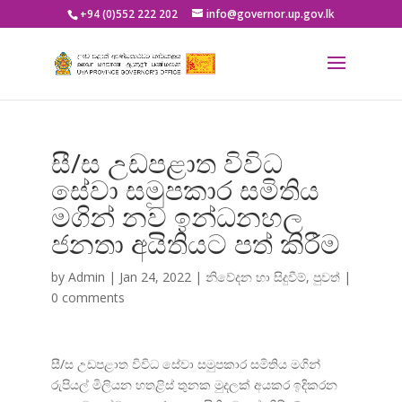
+94 (0)552 222 202
info@governor.up.gov.lk
සී/ස උඩපළාත විවිධ
සේවා සමුපකාර සමිතිය
මගින් නව ඉන්ධනහල
ජනතා අයිතියට පත් කිරීම
by
Admin
|
Jan 24, 2022
|
නිවේදන හා සිදුවීම්
,
පුවත්
|
0 comments
සී/ස උඩපළාත විවිධ සේවා සමුපකාර සමිතිය මගින්
රුපියල් මිලියන හතළිස් තුනක මුදලක් අයකර ඉදිකරන