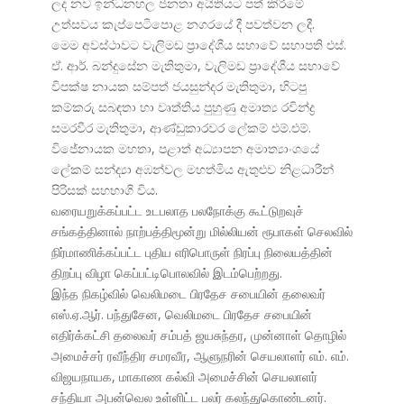
ලද නව ඉන්ධනහල ජනතා අයිතියට පත් කිරීමේ
උත්සවය කැප්පෙටිපොළ නගරයේ දී පවත්වන ලදී.
මෙම අවස්ථාවට වැලිමඩ ප්
රාදේශීය සභාවේ සභාපති එස්.
ඒ. ආර්. බන්දුසේන මැතිතුමා, වැලිමඩ ප්
රාදේශීය සභාවේ
විපක්ෂ නායක සම්පත් ජයසුන්දර මැතිතුමා, හිටපු
කම්කරු සබඳතා හා වෘත්තිය පුහුණු අමාත්
ය රවින්ද්
සමරවීර මැතිතුමා, ආණ්ඩුකාරවර ලේකම් එම්.එම්.
විජේනායක මහතා, පළාත් අධ්
යාපන අමාත්
යාංශයේ
ලේකම් සන්ද්
යා අඹන්වල මහත්මිය ඇතුළුව නිළධාරීන්
පිරිසක් සහභාගි විය.
வரையறுக்கப்பட்ட உடபலாத பலநோக்கு கூட்டுறவுச்
சங்கத்தினால் நாற்பத்திமூன்று மில்லியன் ரூபாகள் செலவில்
நிர்மாணிக்கப்பட்ட புதிய எரிபொருள் நிரப்பு நிலையத்தின்
திறப்பு விழா கெப்பட்டிபொலவில் இடம்பெற்றது.
இந்த நிகழ்வில் வெலிமடை பிரதேச சபையின் தலைவர்
எஸ்.ஏ.ஆர். பந்துசேன, வெலிமடை பிரதேச சபையின்
எதிர்க்கட்சி தலைவர் சம்பத் ஜயசுந்தர, முன்னாள் தொழில்
அமைச்சர் ரவீந்திர சமரவீர, ஆளுநரின் செயலாளர் எம். எம்.
விஜயநாயக, மாகாண கல்வி அமைச்சின் செயலாளர்
சந்தியா அபன்வெல உள்ளிட்ட பலர் கலந்துகொண்டனர்.