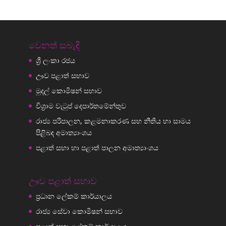
වෙනත් සබැඳි
ශ්‍රී ලංකා රජය
ඌව පළාත් සභාව
මුදල් කොමිෂන් සභාව
විශ්‍රාම වැටුප් දෙපාර්තමේන්තුව
රාජ්‍ය පරිපාලන, කළමනාකරණ සහ නීතිය හා සාමය
පිළිබඳ අමාත්‍යාංශය
පළාත් සභා හා පළාත් පාලන අමාත්‍යාංශය
ඌව පළාත් සභාව
ප්‍රධාන ලේකම් කාර්යාලය
රාජ්‍ය සේවා කොමිෂන් සභාව