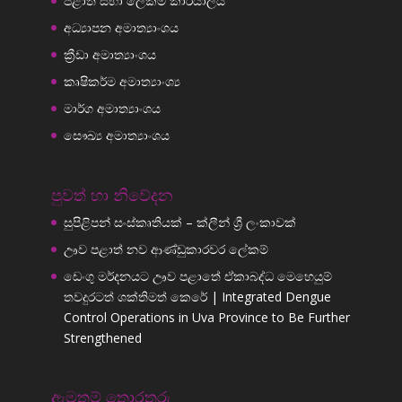
පළාත් සභා ලේකම් කාර්යාලය
අධ්‍යාපන අමාත්‍යාංශය
ක්‍රීඩා අමාත්‍යාංශය
කෘෂිකර්ම අමාත්‍යාංශ්‍ය
මාර්ග අමාත්‍යාංශය
සෞඛ්‍ය අමාත්‍යාංශය
පුවත් හා නිවේදන
සුපිළිපන් සංස්කෘතියක් – ක්ලීන් ශ්‍රී ලංකාවක්
ඌව පළාත් නව ආණ්ඩුකාරවර ලේකම්
ඩෙංගු මර්දනයට ඌව පළාතේ ඒකාබද්ධ මෙහෙයුම්
තවදුරටත් ශක්තිමත් කෙරේ | Integrated Dengue
Control Operations in Uva Province to Be Further
Strengthened
ඇමතුම් තොරතුරු