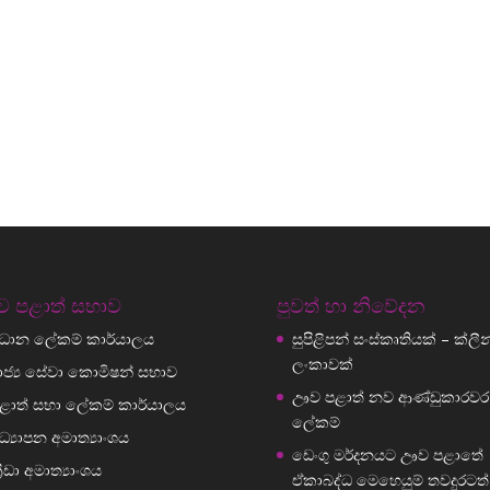
 පළාත් සභාව
පුවත් හා නිවේදන
්‍රධාන ලේකම් කාර්යාලය
සුපිළිපන් සංස්කෘතියක් – ක්ලීන් ශ
ලංකාවක්
ාජ්‍ය සේවා කොමිෂන් සභාව
ඌව පළාත් නව ආණ්ඩුකාරවර
ළාත් සභා ලේකම් කාර්යාලය
ලේකම්
ධ්‍යාපන අමාත්‍යාංශය
ඩෙංගු මර්දනයට ඌව පළාතේ
්‍රීඩා අමාත්‍යාංශය
ඒකාබද්ධ මෙහෙයුම් තවදුරටත්