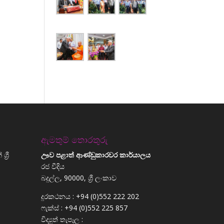
ඇමතුම් තොරතුරු
්‍රී
ඌව පළාත් ආණ්ඩුකාරවර කාර්යාලය
රජ වීදිය
බදුල්ල, 90000, ශ්‍රී ලංකාව
දුරකථනය : +94 (0)552 222 202
ෆැක්ස් : +94 (0)552 225 857
විද්‍යුත් තැපෑල :