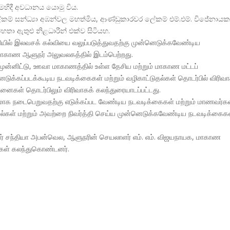
මෙහිදී අවධානය යොමු විය.
ලේකම් සන්ධ්
යා අඹන්වල මහත්මිය, ආණ්ඩුකාරවර ලේකම් එම්.එම්. විජේනාය
මහතා ඇතුළු නිළධාරීන් එක්ව සිටියහ.
தியில் இலவசக் கல்வியை வலுப்படுத்துவதற்கு முன்னெடுக்கவேண்டிய
ாகாண ஆளுநர் அலுவலகத்தில் இடம்பெற்றது.
ன்னிட்டு, ஊவா மாகாணத்தில் உள்ள தேசிய மற்றும் மாகாண மட்டப்
ுக்கப்படக்கூடிய நடவடிக்கைகள் மற்றும் வழிகாட்டுதல்கள் தொடர்பில் விரிவ
சினைகள் தொடர்பிலும் விரிவாகக் கலந்துரையாடப்பட்டது.
மாக நடைபெறுவதற்கு எடுக்கப்பட வேண்டிய நடவடிக்கைகள் மற்றும் மாணவர்க
கல்கள் மற்றும் அவற்றை நிவர்த்தி செய்ய முன்னெடுக்கவேண்டிய நடவடிக்கைக
ர் சந்தியா அபன்வெல, ஆளுநரின் செயலாளர் எம். எம். விஜயநாயக, மாகாண
ாரிகள் கலந்துகொண்டனர்.