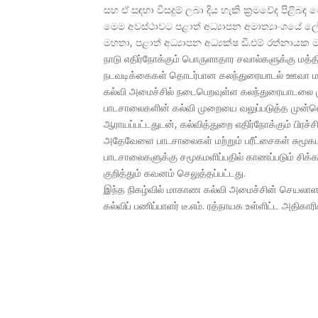
සහ ඒ සඳහා විසදුම් ලබා දිය හැකි ක්
රමවේද පිළිබඳ 
මෙම අවස්ථාවට පළාත් අධ්
යාපන අමාත්
යාංශයේ 
මහතා, පළාත් අධ්
යාපන අධ්
යක්ෂ ඩී.එම් රත්නායක 
நாடு எதிர்நோக்கும் பொருளாதார சவால்களுக்கு மத்
நடவடிக்கைகள் தொடர்பான கலந்துரையாடல் ஊவா ம
கல்வி அமைச்சில் நடைபெறவுள்ள கலந்துரையாடலை மு
பாடசாலைகளின் கல்வி முறையை வலுப்படுத்த முன்னெட
ஆராயப்பட்டதுடன், கல்வித்துறை எதிர்நோக்கும் பிரச்
அதேவேளை பாடசாலைகள் மற்றும் பரீட்சைகள் சுமூக
பாடசாலைகளுக்கு சமூகமளிப்பதில் காணப்படும் சிக்
குறித்தும் கவனம் செலுத்தப்பட்டது.
இந்த நிகழ்வில் மாகாண கல்வி அமைச்சின் செயலாள
கல்விப் பணிப்பாளர் டீ.எம். ரத்நாயக உள்ளிட்ட அதிக