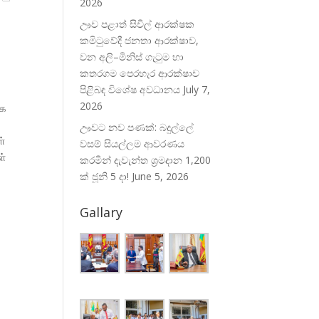
2026
ඌව පළාත් සිවිල් ආරක්ෂක
ක
කමිටුවේදී ජනතා ආරක්ෂාව,
වන අලි–මිනිස් ගැටුම හා
කතරගම පෙරහැර ආරක්ෂාව
පිළිබඳ විශේෂ අවධානය
July 7,
2026
ாக
ඌවට නව පණක්: බදුල්ලේ
ள்
වසම් සියල්ලම ආවරණය
ள்
කරමින් දැවැන්ත ශ්‍රමදාන 1,200
ක් ජූනි 5 දා!
June 5, 2026
Gallary