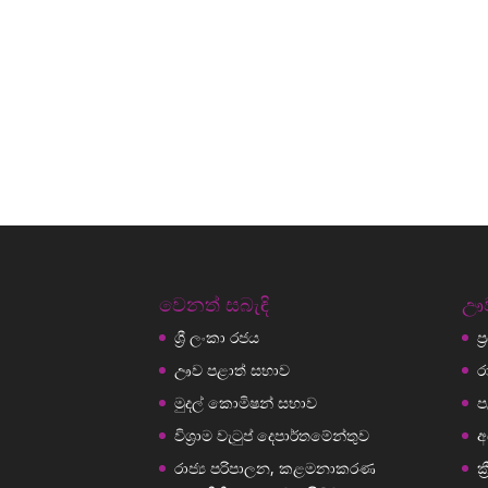
වෙනත් සබැඳි
ඌව
ශ්‍රී ලංකා රජය
ප
ඌව පළාත් සභාව
ර
මුදල් කොමිෂන් සභාව
ප
විශ්‍රාම වැටුප් දෙපාර්තමේන්තුව
අ
රාජ්‍ය පරිපාලන, කළමනාකරණ
ක