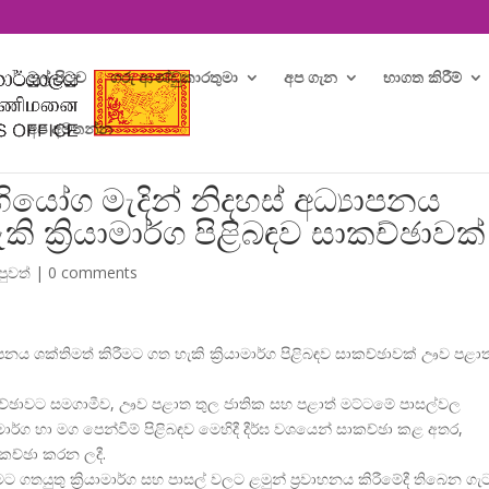
මුල් පිටුව
ගරු ආණ්ඩුකාරතුමා
අප ගැන
භාගත කිරීම්
අප අමතන්න
යෝග මැදින් නිදහස් අධ්‍යාපනය
ි ක්‍රියාමාර්ග පිළිබඳව සාකච්ඡාවක්
පුවත්
|
0 comments
යාපනය ශක්තිමත් කිරීමට ගත හැකි ක්
රියාමාර්ග පිළිබඳව සාකච්ඡාවක් ඌව පළාත
 සාකච්ඡාවට සමගාමීව, ඌව පළාත තුල ජාතික සහ පළාත් මට්ටමේ පාසල්වල
ාමාර්ග හා මග පෙන්වීම් පිළිබඳව මෙහිදී දීර්ඝ වශයෙන් සාකච්ඡා කළ අතර,
ාකච්ඡා කරන ලදී.
ට ගතයුතු ක්
රියාමාර්ග සහ පාසල් වලට ළමුන් ප්
රවාහනය කිරීමේදී තිබෙන ගැ