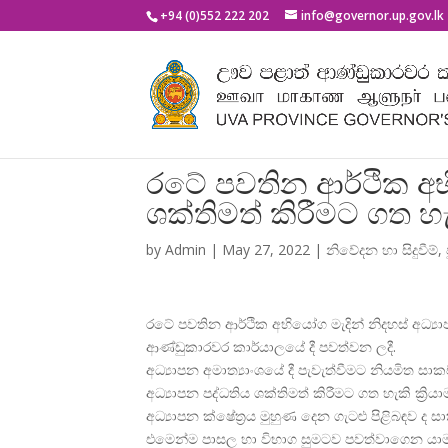
+94 (0)552 222 202
info@governor.up.gov.lk
රටේ පවතින ආර්ථික අභි
ශක්තිමත් කිරීමට ගත හැක
by
Admin
|
May 27, 2022
|
නිවේදන හා සිදුවීම්
,
රටේ පවතින ආර්ථික අභියෝග මැදින් නිදහස් අධ්
ආණ්ඩුකාරවර කාර්යාලයේ දී පවත්වන ලදී.
අධ්
යාපන අමාත්
යාංශයේ දී පැවැත්වීමට නියමිත
අධ්
යාපන පද්ධතිය ශක්තිමත් කිරීමට ගත හැකි ක්
රිය
අධ්
යාපන ක්ෂේත්
රය මුහුණ දෙන ගැටළු පිළිබඳව ද ස
එමෙන්ම පාසල හා විභාග සුමටව පවත්වාගෙන යාම