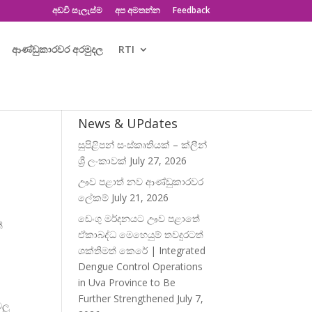
අඩවි සැලැස්ම
අප අමතන්න
Feedback
ආණ්ඩුකාරවර අරමුදල
RTI
News & UPdates
සුපිළිපන් සංස්කෘතියක් – ක්ලීන්
ශ්‍රී ලංකාවක්
July 27, 2026
ඌව පළාත් නව ආණ්ඩුකාරවර
ලේකම්
July 21, 2026
ඩෙංගු මර්දනයට ඌව පළාතේ
්
ඒකාබද්ධ මෙහෙයුම් තවදුරටත්
ශක්තිමත් කෙරේ | Integrated
Dengue Control Operations
in Uva Province to Be
Further Strengthened
July 7,
ටලු