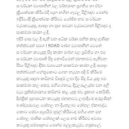
සංවර්ධන ව්
යාපෘතීන් වල වර්තමාන ප්
රගතිය හා ඒවා
ක්
රියාත්මක කිරීමේදී පැන නගින ගැටලු පිළිබඳව මෙන්ම
ඉදිරියේදී ක්
රියාත්මක කිරීමට යෝජිත නව සංවර්ධන
වැඩකටයුතු, ආපදා හා සුභ සාධන වැඩසටහන් පිළිබඳව ද
සාකච්ඡා කරන ලදී.
ඉදිරි මාස වල දී ඇති වන අධික වර්ෂා සහිත කාලගුණික
තත්ත්වයත් සමග I ROAD මාර්ග ව්
යාපෘතීන් යටතේ
සංවර්ධන කටයුතු සිදු කරන මාර්ග වල ප්
රමිතිය හා එම
සංවර්ධන ව්
යාපෘති සිදු නොවීමෙන් ජනතාවට ඇතිවන
පීඩා පිළිබඳව දීර්ඝ වශයෙන් සාකච්ඡා කරන ලදී. ආපදා
තත්ත්වයන් හේතුකොට ගෙන නැවත පදිංචි කිරීමේ
කටයුතු සඳහා කඩිනම් විසඳුම් ලබා දීම සිදු විය යුතු බව
සාකච්ඡා කල අතර, මහියංගනය, දිවුලපැලැස්ස වන අලි
වැට ප්
රතිස්ථාපනය කඩිනම් කළ යුතු බව ප්
රකාශ කෙරිණි.
දිස්ත්
රික් සුභසාධන කටයුතු ජනතාවට ලබාදීමේ අරමුණින්
බණ්ඩාරවෙල රෝහල හා දියතලාව රෝහල ඒකාබද්ධ
කොට සේවා සැපයීම් පුළුල් කිරීමටද මහියංගන මහ
රෝහල ජාතික රෝහලක් ලෙස නම් කිරීමට අවශ්
කටයුතු සම්පාදනය මෙන්ම බල්ලකැටුව, හපුතලේ,