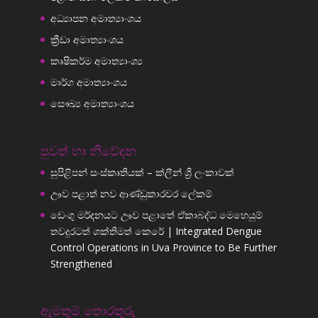
අධ්‍යාපන අමාත්‍යාංශය
ක්‍රීඩා අමාත්‍යාංශය
කෘෂිකර්ම අමාත්‍යාංශ්‍ය
මාර්ග අමාත්‍යාංශය
සෞඛ්‍ය අමාත්‍යාංශය
පුවත් හා නිවේදන
සුපිළිපන් සංස්කෘතියක් – ක්ලීන් ශ්‍රී ලංකාවක්
ඌව පළාත් නව ආණ්ඩුකාරවර ලේකම්
ඩෙංගු මර්දනයට ඌව පළාතේ ඒකාබද්ධ මෙහෙයුම්
තවදුරටත් ශක්තිමත් කෙරේ | Integrated Dengue
Control Operations in Uva Province to Be Further
Strengthened
ඇමතුම් තොරතුරු