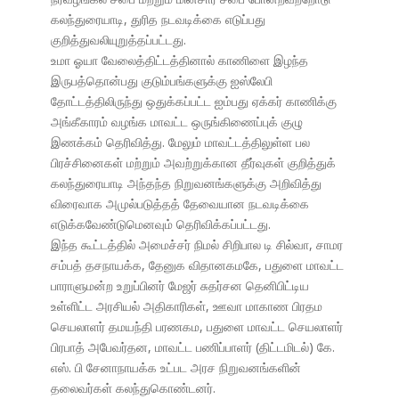
கலந்துரையாடி, துரித நடவடிக்கை எடுப்பது
குறித்துவலியுறுத்தப்பட்டது.
உமா ஓயா வேலைத்திட்டத்தினால் காணிளை இழந்த
இருபத்தொன்பது குடும்பங்களுக்கு ஐஸ்லேபி
தோட்டத்திலிருந்து ஒதுக்கப்பட்ட ஐம்பது ஏக்கர் காணிக்கு
அங்கீகாரம் வழங்க மாவட்ட ஒருங்கிணைப்புக் குழு
இணக்கம் தெரிவித்து. மேலும் மாவட்டத்திலுள்ள பல
பிரச்சினைகள் மற்றும் அவற்றுக்கான தீர்வுகள் குறித்துக்
கலந்துரையாடி அந்தந்த நிறுவனங்களுக்கு அறிவித்து
விரைவாக அமுல்படுத்தத் தேவையான நடவடிக்கை
எடுக்கவேண்டுமெனவும் தெரிவிக்கப்பட்டது.
இந்த கூட்டத்தில் அமைச்சர் நிமல் சிறிபால டி சில்வா, சாமர
சம்பத் தசநாயக்க, தேனுக விதானகமகே, பதுளை மாவட்ட
பாராளுமன்ற உறுப்பினர் மேஜர் சுதர்சன தெனிபிட்டிய
உள்ளிட்ட அரசியல் அதிகாரிகள், ஊவா மாகாண பிரதம
செயலாளர் தமயந்தி பரணகம, பதுளை மாவட்ட செயலாளர்
பிரபாத் அபேவர்தன, மாவட்ட பணிப்பாளர் (திட்டமிடல்) கே.
எஸ். பி சேனாநாயக்க உட்பட அரச நிறுவனங்களின்
தலைவர்கள் கலந்துகொண்டனர்.