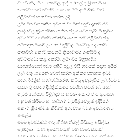
වැවේගම, නියංගහවෙල ආදී රෝහල් ද ක්
රියාත්මක
තත්ත්වයෙන් පවත්වාගෙන යාමට ඇති බාධාවන්
පිළිබඳවත් සාකච්ඡා කරන ලදී.
උමා ඔය ව්
යාපෘතිය අවසන් වීමෙන් පසුව දැනට එම
ප්
රදේශවල ක්
රියාත්මක පානීය ජලය බෙදාහැරීමේ ක්
රමය
අඛණ්ඩව විධිමත්ව පවත්වා ගෙන යාම පිළිබඳව ජල
සම්පාදන මණ්ඩලය හා විදුලිබල මණ්ඩලය ද එක්ව
සාකච්ඡා කොට කඩිනම් ක්
රියාමාර්ග ගැනීමට ද
අවධාරණය කළ අතරම, උමා ඔය බහුකාර්ය
ව්
යාපෘතියෙන් ඉඩම් අහිමි පවුල් විසි නවයක් සඳහා අයිස්
ලැබ් වතු යායෙන් වෙන් කරන අක්කර පනහක ඉඩම
සඳහා දිස්ත්
රික් සම්බන්ධීකරණ කමිටු අනුමැතිය ලබාදීමට ද
එකඟ වූ අතරම දිස්ත්
රික්කයේ පවතින තවත් බොහෝ
ගැටළු යෝජනා පිළිබඳව සාකච්ඡා කොට ඒ ඒ ආයතන
දැනුවත් කිරීමට හා කඩිනම් වැඩපිළිවෙළක් ඉදිරිපත්
කොට ක්
රියාත්මක කිරීමත් අත්
යවශ්
ය බවත් අවධාරණය
කළේය.
මෙම අවස්ථාවට ගරු නීතිඥ නිමල් සිරිපාල ද සිල්වා
මැතිතුමා , රාජ්
ය අමාත්
යවරුන් වන චාමර සම්පත්
දසනායක මැතිතුමා හා තේනුක විදානගමගේ මැතිතුමා ,