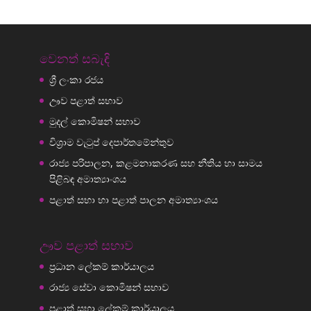
වෙනත් සබැඳි
ශ්‍රී ලංකා රජය
ඌව පළාත් සභාව
මුදල් කොමිෂන් සභාව
විශ්‍රාම වැටුප් දෙපාර්තමේන්තුව
රාජ්‍ය පරිපාලන, කළමනාකරණ සහ නීතිය හා සාමය
පිළිබඳ අමාත්‍යාංශය
පළාත් සභා හා පළාත් පාලන අමාත්‍යාංශය
ඌව පළාත් සභාව
ප්‍රධාන ලේකම් කාර්යාලය
රාජ්‍ය සේවා කොමිෂන් සභාව
පළාත් සභා ලේකම් කාර්යාලය