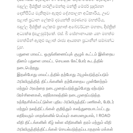
බදුල්ල දිස්ත්
රික් පාර්ලිමේන්තු මන්ත්
රී මේජර් සුදර්ශන
දෙනිපිටිය මැතිතුමා ඇතුළු දේශපාලන අධිකාරිය, ඌව
පළාත් ප්
රධාන ලේකම් දමයන්ති පරණගම මහත්මිය,
බදුල්ල දිස්ත්
රික් ලේකම් ප්
රභාත් අබේවර්ධන මහතා, දිස්ත්
රික්
අධ්
යක්ෂ (සැලසුම්)කේ. එස්. බී සේනානායක යන මහත්ම
මහත්මීන් ඇතුළු පළාත් රාජ්
ය ආයතන ප්
රධානීන් සම්බන්ධ
වූහ.
பதுளை மாவட்ட ஒருங்கிணைப்புக் குழுக் கூட்டம் இன்றைய
தினம் பதுளை மாவட்ட செயலக கேட்போர் கூடத்தில்
நடைபெற்றது.
இதன்போது மாவட்டத்தில் தற்போது அமுல்படுத்தப்படும்
அபிவிருத்தித் திட்டங்களின் தற்போதைய முன்னேற்றம்
மற்றும் அவற்றை நடைமுறைப்படுத்தும்போது ஏற்படும்
பிரச்சினைகள், எதிர்காலத்தில் நடைமுறைப்படுத்த
உத்தேசிக்கப்பட்டுள்ள புதிய அபிவிருத்திப் பணிகள், பேரிடர்
மற்றும் நலத்திட்டங்கள் குறித்தும் கலந்துரையாடப்பட்டது.
எதிர்வரும் மாதங்களில் பெய்யும் கனமழையால், I ROAD
வீதி திட்டங்களின் கீழ் உள்ள வீதிகளின் தரம் மற்றும் வீதி
அபிவிருத்தித்திட்டங்கள் செயல்படுத்தப்படாததால் மக்கள்