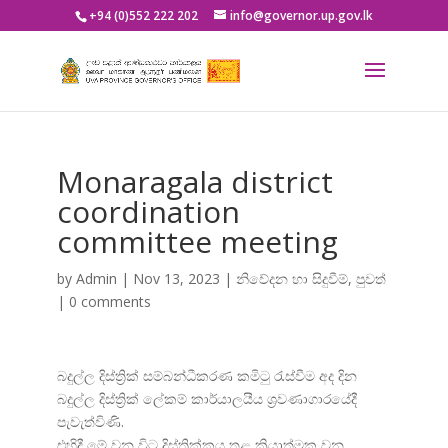
+94 (0)552 222 202
info@governor.up.gov.lk
Monaragala district
coordination
committee meeting
by
Admin
|
Nov 13, 2023
|
නිවේදන හා සිදුවීම්
,
පුවත්
|
0 comments
බදුල්ල දිස්ත්
රික් සම්බන්ධීකරණ කමිටු රැස්වීම අද දින
බදුල්ල දිස්ත්
රික් ලේකම් කාර්යාලයීය ශ්
රවණාගාරයේදී
පැවැත්විණි.
එහිදී මේ වන විට දිස්ත්
රික්කය තුළ ක්
රියාත්මක වන