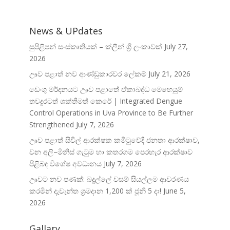
News & UPdates
සුපිළිපන් සංස්කෘතියක් – ක්ලීන් ශ්‍රී ලංකාවක්
July 27,
2026
ඌව පළාත් නව ආණ්ඩුකාරවර ලේකම්
July 21, 2026
ඩෙංගු මර්දනයට ඌව පළාතේ ඒකාබද්ධ මෙහෙයුම්
තවදුරටත් ශක්තිමත් කෙරේ | Integrated Dengue
Control Operations in Uva Province to Be Further
Strengthened
July 7, 2026
ඌව පළාත් සිවිල් ආරක්ෂක කමිටුවේදී ජනතා ආරක්ෂාව,
වන අලි–මිනිස් ගැටුම හා කතරගම පෙරහැර ආරක්ෂාව
පිළිබඳ විශේෂ අවධානය
July 7, 2026
ඌවට නව පණක්: බදුල්ලේ වසම් සියල්ලම ආවරණය
කරමින් දැවැන්ත ශ්‍රමදාන 1,200 ක් ජූනි 5 දා!
June 5,
2026
Gallary