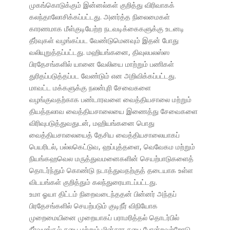
முகங்கொடுக்கும் இன்னல்கள் குறித்து விரிவாகக்
கலந்தாலோசிக்கப்பட்டது. அனர்த்த நிலைமைகள்
காரணமாக மீள்குடியேற்ற நடவடிக்கைகளுக்கு உடனடி
தீர்வுகள் வழங்கப்பட வேண்டுமெனவும் இதன் போது
வலியுறுத்தப்பட்டது. மஹியங்கனை, திவுலபலஸ்ஸ
பிரதேசங்களில் யானை வேலியை மாற்றும் பணிகள்
துரிதப்படுத்தப்பட வேண்டும் என அறிவிக்கப்பட்டது.
மாவட்ட மக்களுக்கு நலன்புரி சேவைகளை
வழங்குவதற்காக பண்டாரவளை வைத்தியசாலை மற்றும்
தியத்தலாவ வைத்தியசாலையை இணைத்து சேவைகளை
விரிவுபடுத்துவதுடன், மஹியங்கனை பொது
வைத்தியசாலையைத் தேசிய வைத்தியசாலையாகப்
பெயரிடல், பல்லகெட்டுவ, ஹப்புத்தளை, வெவேகம மற்றும்
நியங்கஹவெல மருத்துவமனைகளின் செயற்பாடுகளைத்
தொடர்ந்தும் கொண்டு நடாத்துவதற்குத் தடையாக உள்ள
விடயங்கள் குறித்தும் கலந்துரையாடப்பட்டது.
உமா ஓயா திட்டம் நிறைவடைந்ததன் பின்னர் அந்தப்
பிரதேசங்களில் செயற்படும் குடிநீர் விநியோக
முறைமையினை முறையாகப் பராமரித்தல் தொடர்பில்
நீர்வழங்கல் சபை மற்றும் மின்சார சபை போன்றவற்றோடு