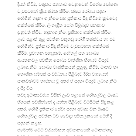
දියත් කිරීම, වතුකර ජනතාව වෙනුවෙන් විශේෂ පෝෂණ
වැඩසටහන් ක්
රියාත්මක කිරීම, ක්ෂය රෝගය සදහා
රෝගීන් හදුනා ගැනීමේ සහ ප්
රතිකාර සිදු කිරීමේ ක්
රමවේද
ශක්තිමත් කිරීම, ලිංගාශ්
රිත රෝග පිළිබදව ජනතාව
දැනුවත් කිරීම, හඳුනාගැනීම, ප්
රතිකාර ශක්තිමත් කිරීම,
ඌව පළාත් තුළ පවතින වකුගඩු රෝගී තත්ත්වය හා එම
රෝගීන්ට ප්
රතිකාර සිදු කිරීමේ වැඩසටහන ශක්තිමත්
කිරීම, ප්
රවාහන පහසුකම්, රෝහල් සහ සෞඛ්
ආයතනවල පවතින සෞඛ්
ය වෘත්තික හිඟයට විසදුම්
ලබාගැනීම, සෞඛ්
ය වෘත්තිකයන් පුහුණු කිරීම, මානව හා
භෞතික සම්පත් සංවර්ධනය පිළිබඳව දීර්ඝ වශයෙන්
සාකච්ඡාවට භාජනය වූ අතර ඒ සඳහා විසඳුම් ලබාගැනීම
ද සිදු විය.
තවද අමාත්
යවරයා විසින් ඌව පළාතේ රෝහල්වල ඖෂධ
හිගයක් පවතින්නේ ද යන්න පිළිබඳව විමසීමක් සිදු කළ
අතර, රෝගී ප්
රතිකාර සේවා සඳහා අවශ්
ය වන ඖෂධ
රෝහල්වල පවතින බව වෛද්
ය පරිපාලකයෝ මෙහි දී
සදහන් කළහ.
එමෙන්ම මෙම වැඩසටහන අවසානයෙහි මොනරාගල