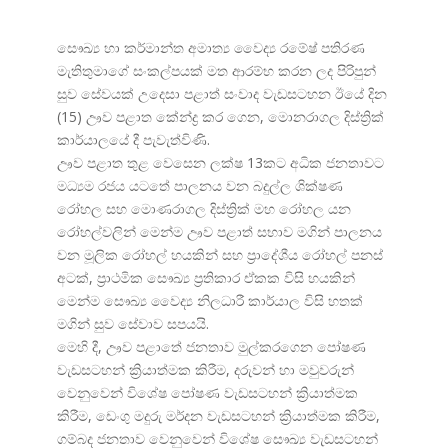
සෞඛ්
ය හා කර්මාන්ත අමාත්
ය වෛද්
ය රමේෂ් පතිරණ
මැතිතුමාගේ සංකල්පයක් මත ආරම්භ කරන ලද පිරිපුන්
සුව සේවයක් උදෙසා පළාත් සංවාද වැඩසටහන ඊයේ දින
(15) ඌව පළාත කේන්ද්
ර කර ගෙන, මොනරාගල දිස්ත්
රික්
කාර්යාලයේ දී පැවැත්විණි.
ඌව පළාත තුළ වෙසෙන ලක්ෂ 13කට අධික ජනතාවට
මධ්
යම රජය යටතේ පාලනය වන බදුල්ල ශික්ෂණ
රෝහල සහ මොණරාගල දිස්ත්
රික් මහ රෝහල යන
රෝහල්වලින් මෙන්ම ඌව පළාත් සභාව මගින් පාලනය
වන මූලික රෝහල් හයකින් සහ ප්
රාදේශීය රෝහල් පනස්
අටක්, ප්
රාථමික සෞඛ්
ය ප්
රතිකාර ඒකක විසි හයකින්
මෙන්ම සෞඛ්
ය වෛද්
ය නිලධාරී කාර්යාල විසි හතක්
මගින් සුව සේවාව සපයයි.
මෙහි දී, ඌව පළාතේ ජනතාව මුල්කරගෙන පෝෂණ
වැඩසටහන් ක්
රියාත්මක කිරීම, දරුවන් හා මවුවරුන්
වෙනුවෙන් විශේෂ පෝෂණ වැඩසටහන් ක්
රියාත්මක
කිරීම, ඩෙංගු මදුරු මර්දන වැඩසටහන් ක්
රියාත්මක කිරීම,
ගම්බද ජනතාව වෙනුවෙන් විශේෂ සෞඛ්
ය වැඩසටහන්