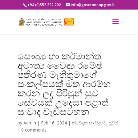
+94 (0)552 222 202
info@governor.up.gov.lk
සෞඛ්‍ය හා කර්මාන්ත
අමාත්‍ය වෛද්‍ය රමේෂ්
පතිරණ මැතිතුමාගේ
සංකල්පයක් මත ආරම්භ
කරන ලද පිරිපුන් සුව
සේවයක් උදෙසා පළාත්
සංවාද වැඩසටහන
by
Admin
|
Feb 16, 2024
|
නිවේදන හා සිදුවීම්
,
පුවත්
|
0 comments