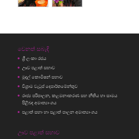
වෙනත් සබැඳි
ශ්‍රී ලංකා රජය
ඌව පළාත් සභාව
මුදල් කොමිෂන් සභාව
විශ්‍රාම වැටුප් දෙපාර්තමේන්තුව
රාජ්‍ය පරිපාලන, කළමනාකරණ සහ නීතිය හා සාමය
පිළිබඳ අමාත්‍යාංශය
පළාත් සභා හා පළාත් පාලන අමාත්‍යාංශය
ඌව පළාත් සභාව