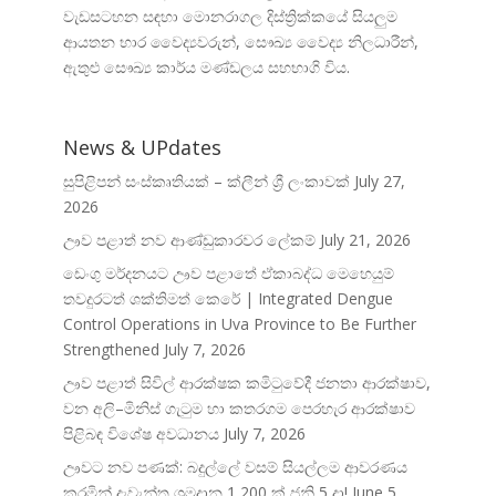
වැඩසටහන සඳහා මොනරාගල දිස්ත්
රික්කයේ සියලුම
ආයතන භාර වෛද්
යවරුන්, සෞඛ්
ය වෛද්
ය නිලධාරීන්,
ඇතුළු සෞඛ්
ය කාර්ය මණ්ඩලය සහභාගි විය.
News & UPdates
සුපිළිපන් සංස්කෘතියක් – ක්ලීන් ශ්‍රී ලංකාවක්
July 27,
2026
ඌව පළාත් නව ආණ්ඩුකාරවර ලේකම්
July 21, 2026
ඩෙංගු මර්දනයට ඌව පළාතේ ඒකාබද්ධ මෙහෙයුම්
තවදුරටත් ශක්තිමත් කෙරේ | Integrated Dengue
Control Operations in Uva Province to Be Further
Strengthened
July 7, 2026
ඌව පළාත් සිවිල් ආරක්ෂක කමිටුවේදී ජනතා ආරක්ෂාව,
වන අලි–මිනිස් ගැටුම හා කතරගම පෙරහැර ආරක්ෂාව
පිළිබඳ විශේෂ අවධානය
July 7, 2026
ඌවට නව පණක්: බදුල්ලේ වසම් සියල්ලම ආවරණය
කරමින් දැවැන්ත ශ්‍රමදාන 1,200 ක් ජූනි 5 දා!
June 5,