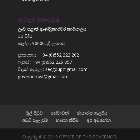
ඇමතුම් තොරතුරු
ඌව පළාත් ආණ්ඩුකාරවර කාර්යාලය
රජ වීදිය
බදුල්ල, 90000, ශ්‍රී ලංකාව
දුරකථනය : +94 (0)552 222 202
ෆැක්ස් : +94 (0)552 225 857
විද්‍යුත් තැපෑල : secgoup@gmail.com |
governoruva@gmail.com
මුල් පිටුව
සේවාවන්
ඡායාරූප ගැලරිය
අඩවි සැලැස්ම
භාගත කිරීම්
අප අමතන්න
Copyright © 2018 OFFICE OF THE GOVERNOR,