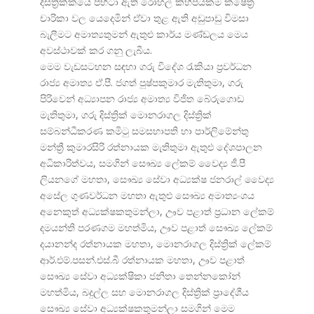
දිස්ත්
රික්කයේ පිහිටා ඇති රෝහල් කිහිපයකම ක්ෂේත්
චාරිකා වල යෙදෙමින් ඒවා තුළ ඇති අඩුපාඩු විමසා
බැලීමට අමාත්
යතුමන් ඇතුළු කාර්ය මණ්ඩලය මෙය
අවස්ථාවක් කර ගනු ලැබීය.
මෙම වැඩසටහන සඳහා ගරු විදේශ රැකියා ප්
රවර්ධන
රාජ්
ය අමාත්
ය ඒ.පී. ජගත් පුෂ්පකුමාර මැතිතුමා, ගරු
පිරිවෙන් අධ්
යාපන රාජ්
ය අමාත්
ය විජිත බේරුගොඩ
මැතිතුමා, ගරු දිස්ත්
රික් මොනරාගල දිස්ත්
රික්
සම්බන්ධීකරණ කමිටු සමසභාපති හා පාර්ලිමේන්තු
මන්ත්
රී කුමාරසිරි රත්නායක මැතිතුමා ඇතුළු දේශපාලන
අධිකාරිත්වය, සමගින් සෞඛ්
ය ලේකම් වෛද්
ය ජී.පී
ලියනගේ මහතා, සෞඛ්
ය සේවා අධ්
යක්ෂ ජනරාල් වෛද්
අසේල ගුණවර්ධන මහතා ඇතුළු සෞඛ්
ය අමාත්
යංශය
අනෙකුත් අධ්
යක්ෂකතුමන්ලා, ඌව පළාත් ප්
රධාන ලේකම්
දමයන්ති පරණගම මහත්මිය, ඌව පළාත් සෞඛ්
ය ලේකම්
දයානන්ද රත්නායක මහතා, මොනරාගල දිස්ත්
රික් ලේකම්
ආර්.එම්.පසන්.එස්.බී රත්නායක මහතා, ඌව පළාත්
සෞඛ්
ය සේවා අධ්
යක්ෂිකා ජනිතා තෙන්නකෝන්
මහත්මිය, බදුල්ල සහ මොනරාගල දිස්ත්
රික් ප්
රාදේශීය
සෞඛ්
ය සේවා අධ්
යක්ෂකතුමන්ලා සමගින් මෙම