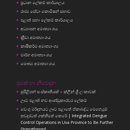
ප්‍රධාන ලේකම් කාර්යාලය
රාජ්‍ය සේවා කොමිෂන් සභාව
පළාත් සභා ලේකම් කාර්යාලය
අධ්‍යාපන අමාත්‍යාංශය
ක්‍රීඩා අමාත්‍යාංශය
කෘෂිකර්ම අමාත්‍යාංශ්‍ය
මාර්ග අමාත්‍යාංශය
සෞඛ්‍ය අමාත්‍යාංශය
පුවත් හා නිවේදන
සුපිළිපන් සංස්කෘතියක් – ක්ලීන් ශ්‍රී ලංකාවක්
ඌව පළාත් නව ආණ්ඩුකාරවර ලේකම්
ඩෙංගු මර්දනයට ඌව පළාතේ ඒකාබද්ධ මෙහෙයුම්
තවදුරටත් ශක්තිමත් කෙරේ | Integrated Dengue
Control Operations in Uva Province to Be Further
Strengthened