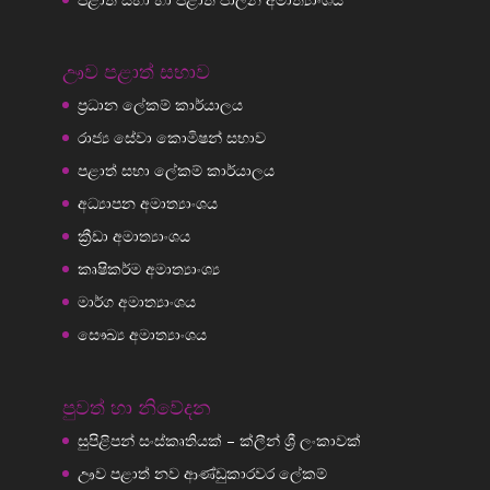
ඌව පළාත් සභාව
ප්‍රධාන ලේකම් කාර්යාලය
රාජ්‍ය සේවා කොමිෂන් සභාව
පළාත් සභා ලේකම් කාර්යාලය
අධ්‍යාපන අමාත්‍යාංශය
ක්‍රීඩා අමාත්‍යාංශය
කෘෂිකර්ම අමාත්‍යාංශ්‍ය
මාර්ග අමාත්‍යාංශය
සෞඛ්‍ය අමාත්‍යාංශය
පුවත් හා නිවේදන
සුපිළිපන් සංස්කෘතියක් – ක්ලීන් ශ්‍රී ලංකාවක්
ඌව පළාත් නව ආණ්ඩුකාරවර ලේකම්