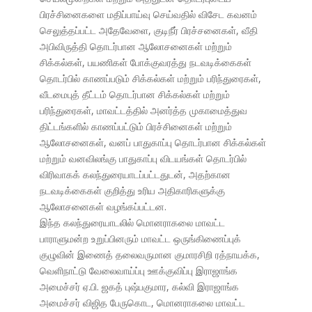
பிரச்சினைகளை மதிப்பாய்வு செய்வதில் விசேட கவனம்
செலுத்தப்பட்ட அதேவேளை, குடிநீர் பிரச்சனைகள், வீதி
அபிவிருத்தி தொடர்பான ஆலோசனைகள் மற்றும்
சிக்கல்கள், பயணிகள் போக்குவரத்து நடவடிக்கைகள்
தொடர்பில் காணப்படும் சிக்கல்கள் மற்றும் பரிந்துரைகள்,
வீடமைபுத் தீட்டம் தொடர்பான சிக்கல்கள் மற்றும்
பரிந்துரைகள், மாவட்டத்தில் அனர்த்த முகாமைத்துவ
திட்டங்களில் காணப்பட்டும் பிரச்சினைகள் மற்றும்
ஆலோசனைகள், வனப் பாதுகாப்பு தொடர்பான சிக்கல்கள்
மற்றும் வனவிலங்கு பாதுகாப்பு விடயங்கள் தொடர்பில்
விரிவாகக் கலந்துரையாடப்பட்டதுடன், அதற்கான
நடவடிக்கைகள் குறித்து உரிய அதிகாரிகளுக்கு
ஆலோசனைகள் வழங்கப்பட்டன.
இந்த கலந்துரையாடலில் மொனராகலை மாவட்ட
பாராளுமன்ற உறுப்பினரும் மாவட்ட ஒருங்கிணைப்புக்
குழுவின் இணைத் தலைவருமான குமாரசிறி ரத்நாயக்க,
வெளிநாட்டு வேலைவாய்ப்பு ஊக்குவிப்பு இராஜாங்க
அமைச்சர் ஏ.பி. ஜகத் புஷ்பகுமார, கல்வி இராஜாங்க
அமைச்சர் விஜித பேருகொட, மொனராகலை மாவட்ட