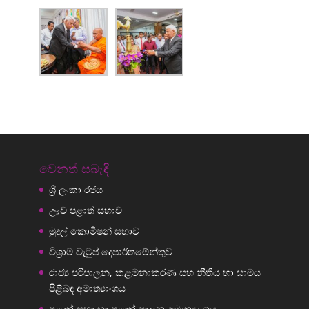
වෙනත් සබැඳි
ශ්‍රී ලංකා රජය
ඌව පළාත් සභාව
මුදල් කොමිෂන් සභාව
විශ්‍රාම වැටුප් දෙපාර්තමේන්තුව
රාජ්‍ය පරිපාලන, කළමනාකරණ සහ නීතිය හා සාමය
පිළිබඳ අමාත්‍යාංශය
පළාත් සභා හා පළාත් පාලන අමාත්‍යාංශය