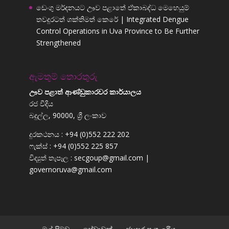
ඩෙංගු මර්දනයට ඌව පළාතේ ඒකාබද්ධ මෙහෙයුම්
තවදුරටත් ශක්තිමත් කෙරේ | Integrated Dengue
Control Operations in Uva Province to Be Further
Strengthened
ඇමතුම් තොරතුරු
ඌව පළාත් ආණ්ඩුකාරවර කාර්යාලය
රජ වීදිය
බදුල්ල, 90000, ශ්‍රී ලංකාව
දුරකථනය : +94 (0)552 222 202
ෆැක්ස් : +94 (0)552 225 857
විද්‍යුත් තැපෑල : secgoup@gmail.com |
governoruva@gmail.com