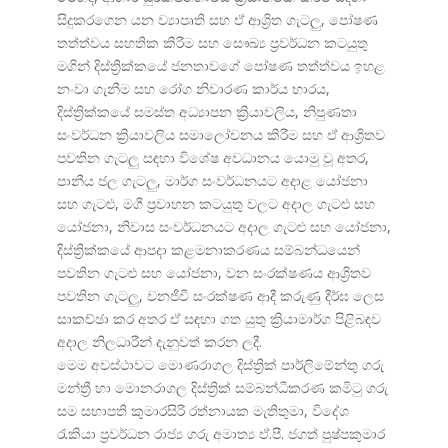
සිදුකරගෙන යන ව්
යාපෘති සහ ඒ ආශ්
රිත ගැටලු, පෝෂණ
තත්ත්වය සහතික කිරීම සහ සෞඛ්
ය ප්
රවර්ධන කටයුතු
මගින් දිස්ත්
රික්කයේ ජනතාවගේ පෝෂණ තත්ත්වය ඉහළ
නංවා ගැනීම සහ රෝග නිවාරණ කාර්ය භාරය,
දිස්ත්
රික්කයේ සමස්ත අධ්
යාපන ක්
රියාවලිය, නිපුණතා
සංවර්ධන ක්
රියාවලිය සමාලෝචනය කිරීම සහ ඒ ආශ්
රිතව
පවතින ගැටලු සඳහා විශේෂ අවධානය යොමු වූ අතර,
පානීය ජල ගැටලු, මාර්ග සංවර්ධනයට අදාළ යෝජනා
සහ ගැටළු, මගී ප්
රවාහන කටයුතු වලට අදාල ගැටළු සහ
යෝජනා, නිවාස සංවර්ධනයට අදාල ගැටළු සහ යෝජනා,
දිස්ත්
රික්කයේ ආපදා කළමනාකරණය සම්බන්ධයෙන්
පවතින ගැටළු සහ යෝජනා, වන සංරක්ෂණය ආශ්
රිතව
පවතින ගැටලු, වනජීවී සංරක්ෂණ ආදී කරුණු දීර්ඝ ලෙස
සාකච්ඡා කර අතර ඒ සඳහා ගත යුතු ක්
රියාමාර්ග පිළිබඳව
අදාල නිලධාරීන් දැනුවත් කරන ලදී.
මෙම අවස්ථාවට මොණරාගල දිස්ත්
රික් පාර්ලිමේන්තු ගරු
මන්ත්
රී හා මොනරාගල දිස්ත්
රික් සම්බන්ධීකරණ කමිටු ගරු
සම සභාපති කුමාරසිරි රත්නායක මැතිතුමා, විදේශ
රැකියා ප්
රවර්ධන රාජ්
ය ගරු අමාත්
ය ඒ.පී. ජගත් පුෂ්පකුමාර