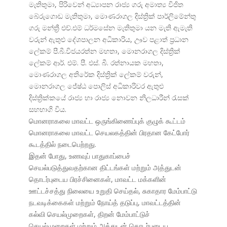
මැතිතුමා, පිරිවෙන් අධ්
යාපන රාජ්
ය ගරු අමාත්
ය විජිත
බේරුගොඩ මැතිතුමා, මොණරාගල දිස්ත්
රික් පාර්ලිමේන්තු
ගරු මන්ත්
රී එච්.එම් ධර්මසේන මැතිතුමා යන මැති ඇමැති
වරුන් ඇතුළු දේශපාලන අධිකාරිය, ඌව පළාත් ප්
රධාන
ලේකම් පී.බී.විජයරත්න මහතා, මොනරාගල දිස්ත්
රික්
ලේකම් ආර්. එම්. පී. එස්. බී. රත්නායක මහතා,
මොණරාගල අතිරේක දිස්ත්
රික් ලේකම් වරුන්,
මොනරාගල ජේෂ්ඨ පොලිස් අධිකාරිවර ඇතුළු
දිස්ත්
රික්කයේ රාජ්
ය හා රාජ්
ය නොවන නිලධාරීන් රැසක්
සහභාගි විය.
மொனராகலை மாவட்ட ஒருங்கிணைப்புக் குழுக் கூட்டம்
மொனராகலை மாவட்ட செயலகத்தின் பிரதான கேட்போர்
கூடத்தில் நடைபெற்றது.
இதன் போது, உணவுப் பாதுகாப்பைச்
செயல்படுத்துவதற்கான திட்டங்கள் மற்றும் அத்துடன்
தொடர்புடைய பிரச்சினைகள், மாவட்ட மக்களின்
ஊட்டச்சத்து நிலையை உறுதி செய்தல், சுகாதார மேம்பாட்டு
நடவடிக்கைகள் மற்றும் நோய்த் தடுப்பு, மாவட்டத்தின்
கல்வி செயல்முறைகள், திறன் மேம்பாட்டுச்
செயல்முறைகள் மற்றும் அத்துடன் தொடர்புடைய