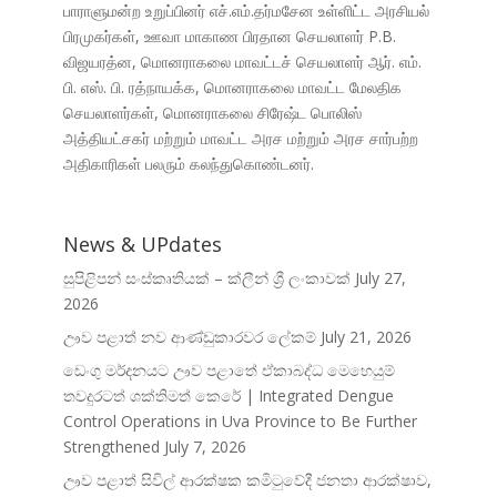
பாராளுமன்ற உறுப்பினர் எச்.எம்.தர்மசேன உள்ளிட்ட அரசியல்
பிரமுகர்கள், ஊவா மாகாண பிரதான செயலாளர் P.B.
விஜயரத்ன, மொனராகலை மாவட்டச் செயலாளர் ஆர். எம்.
பி. எஸ். பி. ரத்நாயக்க, மொனராகலை மாவட்ட மேலதிக
செயலாளர்கள், மொனராகலை சிரேஷ்ட பொலிஸ்
அத்தியட்சகர் மற்றும் மாவட்ட அரச மற்றும் அரச சார்பற்ற
அதிகாரிகள் பலரும் கலந்துகொண்டனர்.
News & UPdates
සුපිළිපන් සංස්කෘතියක් – ක්ලීන් ශ්‍රී ලංකාවක්
July 27,
2026
ඌව පළාත් නව ආණ්ඩුකාරවර ලේකම්
July 21, 2026
ඩෙංගු මර්දනයට ඌව පළාතේ ඒකාබද්ධ මෙහෙයුම්
තවදුරටත් ශක්තිමත් කෙරේ | Integrated Dengue
Control Operations in Uva Province to Be Further
Strengthened
July 7, 2026
ඌව පළාත් සිවිල් ආරක්ෂක කමිටුවේදී ජනතා ආරක්ෂාව,