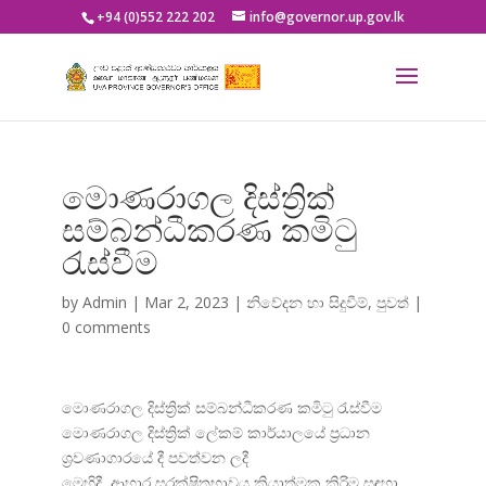
+94 (0)552 222 202
info@governor.up.gov.lk
මොණරාගල දිස්ත්‍රික්
සම්බන්ධීකරණ කමිටු
රැස්වීම
by
Admin
|
Mar 2, 2023
|
නිවේදන හා සිදුවීම්
,
පුවත්
|
0 comments
මොණරාගල දිස්ත්
රික් සම්බන්ධීකරණ කමිටු රැස්වීම
මොණරාගල දිස්ත්
රික් ලේකම් කාර්යාලයේ ප්
රධාන
ශ්
රවණාගාරයේ දී පවත්වන ලදී
මෙහිදී, ආහාර සුරක්ෂිතභාවය ක්
රියාත්මක කිරිම සඳහා