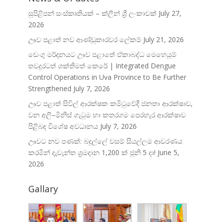
සුපිළිපන් සංස්කෘතියක් – ක්ලීන් ශ්‍රී ලංකාවක්
July 27,
2026
ඌව පළාත් නව ආණ්ඩුකාරවර ලේකම්
July 21, 2026
ඩෙංගු මර්දනයට ඌව පළාතේ ඒකාබද්ධ මෙහෙයුම්
තවදුරටත් ශක්තිමත් කෙරේ | Integrated Dengue
Control Operations in Uva Province to Be Further
Strengthened
July 7, 2026
ඌව පළාත් සිවිල් ආරක්ෂක කමිටුවේදී ජනතා ආරක්ෂාව,
වන අලි–මිනිස් ගැටුම හා කතරගම පෙරහැර ආරක්ෂාව
පිළිබඳ විශේෂ අවධානය
July 7, 2026
ඌවට නව පණක්: බදුල්ලේ වසම් සියල්ලම ආවරණය
කරමින් දැවැන්ත ශ්‍රමදාන 1,200 ක් ජූනි 5 දා!
June 5,
2026
Gallary