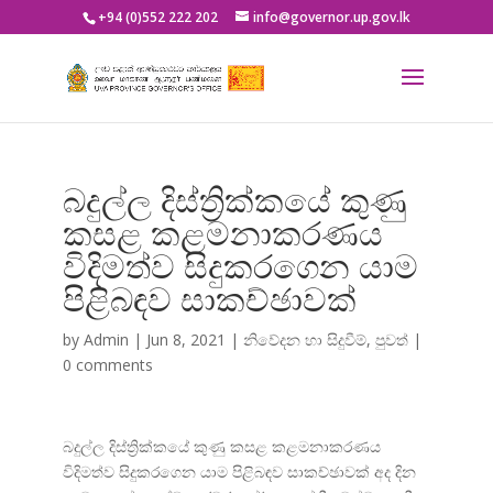
+94 (0)552 222 202
info@governor.up.gov.lk
බදුල්ල දිස්ත්‍රික්කයේ කුණු
කසළ කළමනාකරණය
විදිමත්ව සිදුකරගෙන යාම
පිළිබඳව සාකච්ඡාවක්
by
Admin
|
Jun 8, 2021
|
නිවේදන හා සිදුවීම්
,
පුවත්
|
0 comments
බදුල්ල දිස්ත්
රික්කයේ කුණු කසළ කළමනාකරණය
විදිමත්ව සිදුකරගෙන යාම පිළිබඳව සාකච්ඡාවක් අද දින