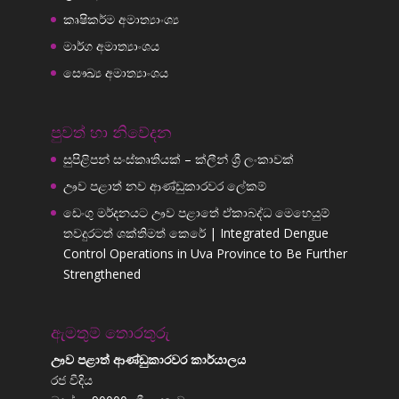
කෘෂිකර්ම අමාත්‍යාංශ්‍ය
මාර්ග අමාත්‍යාංශය
සෞඛ්‍ය අමාත්‍යාංශය
පුවත් හා නිවේදන
සුපිළිපන් සංස්කෘතියක් – ක්ලීන් ශ්‍රී ලංකාවක්
ඌව පළාත් නව ආණ්ඩුකාරවර ලේකම්
ඩෙංගු මර්දනයට ඌව පළාතේ ඒකාබද්ධ මෙහෙයුම්
තවදුරටත් ශක්තිමත් කෙරේ | Integrated Dengue
Control Operations in Uva Province to Be Further
Strengthened
ඇමතුම් තොරතුරු
ඌව පළාත් ආණ්ඩුකාරවර කාර්යාලය
රජ වීදිය