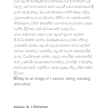
ඌව පළාත් ආණ්ඩුකාරවර කාර්යාලයේ දී පවත්වන ලදී.
බදුල්ල මහ නගර සභාව සමග පැවැති මෙම සාකච්ඡාවේදී,
භූගත කුණු කසළ කළමනාකරණය මගින් කසල භූමිය
උද්
යානයක් ලෙස සංවර්ධනය කිරීමට හා කොම්පෝස්ට්
නිශ්පාදනය මගින් කාබනික පොහොර අවශ්
යතාව සපුරා
ගැනීම පිළිබඳව වැඩි අවධානයක් යොමු වීය.
මෙම සාකච්ඡාව සඳහා ඌව පළාත් ප්
රධාන ලේකම්
පී.බී.විජේරත්න මහතා, ආණ්ඩුකාරවර ලේකම් නිහාල්
ගුණරත්න මහතා, පළාත් පාලන අමාත්
යාංශයේ ලේකම්
සන්ධ්
යා අඹන්වල මහත්මිය, පළාත් පාලන කොමසාරිස්
මංගල විජේනායක මහතා, බදුල්ල නාගරික කොමසාරිස්
ඒ.ඒ. ලක්මිණි අමරසේකර මහත්මිය, නාගරික ඉංජිනේරු
එස්.වී.එම්.එස්.ඩී. සේරසිංහ මහතා ඇතුළු නිලධාරීන් එක්ව
සිටියහ.
News & UPdates