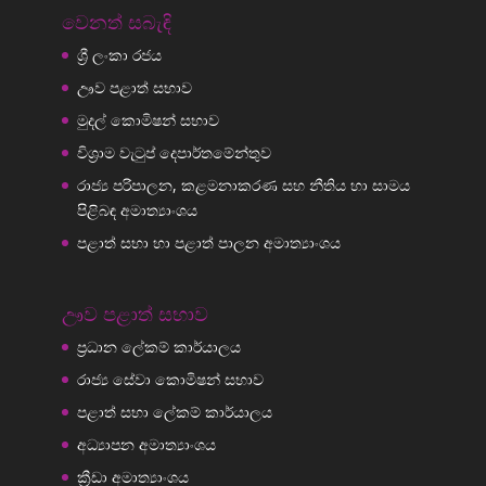
වෙනත් සබැඳි
ශ්‍රී ලංකා රජය
ඌව පළාත් සභාව
මුදල් කොමිෂන් සභාව
විශ්‍රාම වැටුප් දෙපාර්තමේන්තුව
රාජ්‍ය පරිපාලන, කළමනාකරණ සහ නීතිය හා සාමය
පිළිබඳ අමාත්‍යාංශය
පළාත් සභා හා පළාත් පාලන අමාත්‍යාංශය
ඌව පළාත් සභාව
ප්‍රධාන ලේකම් කාර්යාලය
රාජ්‍ය සේවා කොමිෂන් සභාව
පළාත් සභා ලේකම් කාර්යාලය
අධ්‍යාපන අමාත්‍යාංශය
ක්‍රීඩා අමාත්‍යාංශය