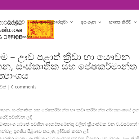
මුල් පිටුව
ගරු ආණ්ඩුකාරතුමා
අප ගැන
භාගත කිරීම්
අප අමතන්න
වීම – ඌව පළාත් ක්‍රීඩා හා යෞවන
වාහන, සංස්කෘතික සහ පේෂකර්මාන්ත
්‍යාංශය
ුවත්
|
0 comments
වාහන, සංස්කෘතික සහ පේෂකර්මාන්ත හා කුඩා කර්මාන්ත අමාත්
යාංශයේ ප්
රග
යේදී පවත්වන ලදී.
 අමාත්
යාංශ යටතේ පවතින දෙපාර්තමේන්තු වලින් ක්
රියාත්මක වන වැඩසටහන් 
හන්වල ප්
රගතිය පිළිබඳව කරුණු ඉදිරිපත් කරන ලදී.
විජයරත්න මහතා, ආණ්ඩුකාරවර ලේකම් එම්.එම්. විජේනායක මහතා, පළාත් ක