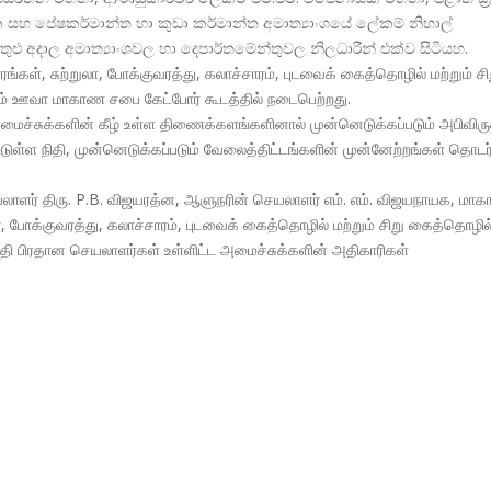
ික සහ පේෂකර්මාන්ත හා කුඩා කර්මාන්ත අමාත්
යාංශයේ ලේකම් නිහාල්
තුළු අදාල අමාත්
යාංශවල හා දෙපාර්තමේන්තුවල නිලධාරීන් එක්ව සිටියහ.
், சுற்றுலா, போக்குவரத்து, கலாச்சாரம், புடவைக் கைத்தொழில் மற்றும் சி
டம் ஊவா மாகாண சபை கேட்போர் கூடத்தில் நடைபெற்றது.
ைச்சுக்களின் கீழ் உள்ள திணைக்களங்களினால் முன்னெடுக்கப்படும் அபிவிரு
்டுள்ள நிதி, முன்னெடுக்கப்படும் வேலைத்திட்டங்களின் முன்னேற்றங்கள் தொடர்
ளர் திரு. P.B. விஜயரத்ன, ஆளுநரின் செயலாளர் எம். எம். விஜயநாயக, மா
ா, போக்குவரத்து, கலாச்சாரம், புடவைக் கைத்தொழில் மற்றும் சிறு கைத்தொழில
தி பிரதான செயலாளர்கள் உள்ளிட்ட அமைச்சுக்களின் அதிகாரிகள்