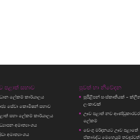
 පළාත් සභාව
පුවත් හා නිවේදන
්‍රධාන ලේකම් කාර්යාලය
සුපිළිපන් සංස්කෘතියක් – ක්ලීන් ශ
ලංකාවක්
ාජ්‍ය සේවා කොමිෂන් සභාව
ඌව පළාත් නව ආණ්ඩුකාරවර
ළාත් සභා ලේකම් කාර්යාලය
ලේකම්
ධ්‍යාපන අමාත්‍යාංශය
ඩෙංගු මර්දනයට ඌව පළාතේ
්‍රීඩා අමාත්‍යාංශය
ඒකාබද්ධ මෙහෙයුම් තවදුරටත්