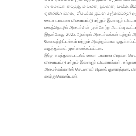
හා යෞවන කටයුතු, සංචාරක, ප්
රවාහන, සංස්කෘත
ගුණරත්න මහතා, නියෝජ්
ය ප්
රධාන ලේකම්වරුන් ඇ
ஊவா மாகாண விளையாட்டு மற்றும் இளைஞர் விவகாரங்கள
கைத்தொழில் அமைச்சின் முன்னேற்ற மீளாய்வு கூட்
இதன்போது 2022 ஆண்டில் அமைச்சுக்கள் மற்றும் அம
வேலைத்திட்டங்கள் மற்றும் அவற்றுக்காக ஒதுக்கப்பட
கருத்துக்கள் முன்வைக்கப்பட்டன.
இந்த கலந்துரையாடலில் ஊவா மாகாண பிரதான செயலா
விளையாட்டு மற்றும் இளைஞர் விவகாரங்கள், சுற்றுல
அமைச்சுக்களின் செயலாளர் நிஹால் குணரத்தன, பிர
கலந்துகொண்டனர்.