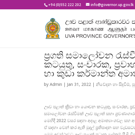
+94 (0)552 222 202
info@governor.up.gov.lk
ප්‍රගති සමාලෝචන රැස්
කටයුතු, සංචාරක, ප්‍ර
හා කුඩා කර්මාන්ත අමාත
by
Admin
|
Jan 31, 2022
|
නිවේදන හා සිදුවීම්
,
ප
ඌව පළාත් ක්
රීඩා හා යෞවන කටයුතු, සංචාරක, ප්
ර
සමාලෝචන රැස්වීමක් ඌව පළාත් සභා ශ්
රවණාගාර
මෙහිදී 2022 වසර සඳහා අදාළ අමාත්
යාංශවල සහ
ඒ සඳහා වෙන් කර ඇති මුදල් ප්
රතිපාදන සහ වැඩසට
මෙම අවස්ථාවට ඌව පළාත් ප්
රධාන ලේකම් පී.බී 