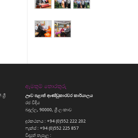
ඇමතුම් තොරතුරු
්‍රී
ඌව පළාත් ආණ්ඩුකාරවර කාර්යාලය
රජ වීදිය
බදුල්ල, 90000, ශ්‍රී ලංකාව
දුරකථනය : +94 (0)552 222 202
ෆැක්ස් : +94 (0)552 225 857
විද්‍යුත් තැපෑල :