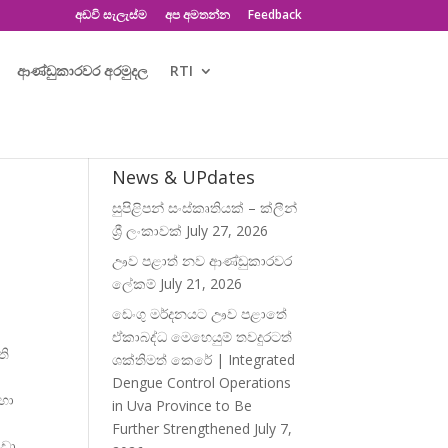
අඩවි සැලැස්ම
අප අමතන්න
Feedback
ආණ්ඩුකාරවර අරමුදල
RTI
News & UPdates
සුපිළිපන් සංස්කෘතියක් – ක්ලීන්
ශ්‍රී ලංකාවක්
July 27, 2026
ඌව පළාත් නව ආණ්ඩුකාරවර
ලේකම්
July 21, 2026
ඩෙංගු මර්දනයට ඌව පළාතේ
ඒකාබද්ධ මෙහෙයුම් තවදුරටත්
ති
ශක්තිමත් කෙරේ | Integrated
Dengue Control Operations
හා
in Uva Province to Be
Further Strengthened
July 7,
්
රීඩා