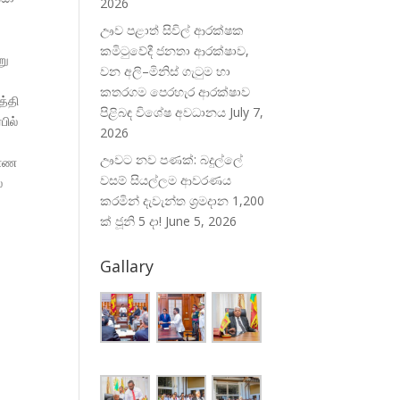
2026
ඌව පළාත් සිවිල් ආරක්ෂක
කමිටුවේදී ජනතා ආරක්ෂාව,
று
වන අලි–මිනිස් ගැටුම හා
කතරගම පෙරහැර ආරක්ෂාව
த்தி
පිළිබඳ විශේෂ අවධානය
July 7,
பில்
2026
ඌවට නව පණක්: බදුල්ලේ
காண
වසම් සියල්ලම ආවරණය
்
කරමින් දැවැන්ත ශ්‍රමදාන 1,200
ක් ජූනි 5 දා!
June 5, 2026
Gallary