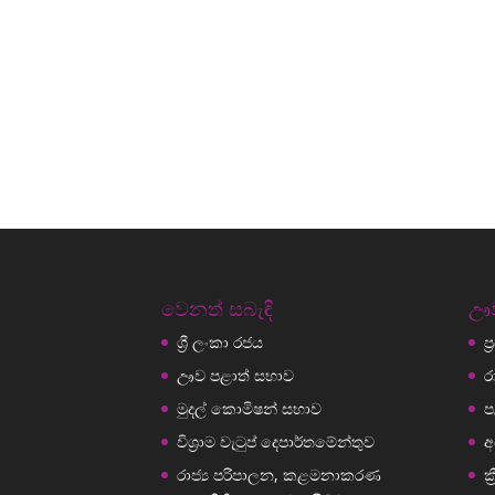
වෙනත් සබැඳි
ඌව
ශ්‍රී ලංකා රජය
ප
ඌව පළාත් සභාව
ර
මුදල් කොමිෂන් සභාව
ප
විශ්‍රාම වැටුප් දෙපාර්තමේන්තුව
අ
රාජ්‍ය පරිපාලන, කළමනාකරණ
ක