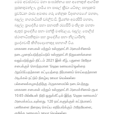
මෙම අවස්ථාවට මහා සංඝරත්නය සහ අනෙකුත් ආගමික
පූජකතුමන්ලා, ග්
රාමීය හා පාසල් ක්
රීඩා යටිතල පහසුකම්
ප්
රවර්ධන රාජ්
ය අමාත්
ය ගරු තේනුක විදානගමගේ මහතා,
බදුල්ල නගරාධිපති ඩබ්ලිව්.ඩී. ප්
රියන්ත අමරසිරි මහතා,
බදුල්ල ප්
රාදේශීය සභා සභාපති රම්
යසිරි මංතිලක මහතා
ඇතුළු ප්
රාදේශීය සභා මන්ත්
රී මණ්ඩලය, බදුල්ල පොලිස්
ස්ථානාධිපතිතුමා සහ ප්
රාදේශීය සභා නිලධාරීන්ද
ප්
රදේශවාසී කිහිපදෙනෙකුද සහභාගී විය.
மாகாண சபைகள் மற்றும் உள்ளூராட்சி அமைச்சினால்
நடைமுறைப்படுத்தப்படும் உள்ளூராட்சி நிறுவனங்களை
வலுப்படுத்தும் திட்டம் 2021 இன் கீழ், பதுளை பிரதேச
சபைக்குச் சொந்தமான ‘ஹெல உணவகம்’ஒன்றை
ஆரம்பிப்பதற்கான கட்டியத்தை நிர்மாணம் செய்வதற்கான
அடிக்கல் நட்டும் நிகழ்வு ஊவா வெல்லஸ்ஸ
பல்கலைக்கழகத்திற்கு அருகாமையில் நடைபெற்றது.
மாகாண சபைகள் மற்றும் உள்ளூராட்சி அமைச்சினால் ரூபா
10.65 மில்லியன் நிதி ஒதுக்கீட்டில் இந்த ‘ஹெல உணவகம்’
அமைக்கப்படவுள்ளது. 120 நாட்களுக்குள் கட்டுமானப்
பணிகளை நிறைவு செய்ய எதிர்பார்க்கும் அதேவேளை,
குறித்த உணவகம் ஊவா வெல்லஸ்ஸ