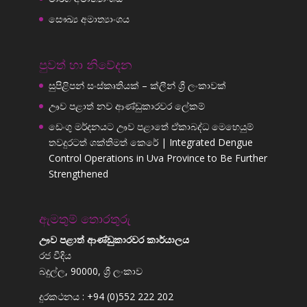
සෞඛ්‍ය අමාත්‍යාංශය
පුවත් හා නිවේදන
සුපිළිපන් සංස්කෘතියක් – ක්ලීන් ශ්‍රී ලංකාවක්
ඌව පළාත් නව ආණ්ඩුකාරවර ලේකම්
ඩෙංගු මර්දනයට ඌව පළාතේ ඒකාබද්ධ මෙහෙයුම්
තවදුරටත් ශක්තිමත් කෙරේ | Integrated Dengue
Control Operations in Uva Province to Be Further
Strengthened
ඇමතුම් තොරතුරු
ඌව පළාත් ආණ්ඩුකාරවර කාර්යාලය
රජ වීදිය
බදුල්ල, 90000, ශ්‍රී ලංකාව
දුරකථනය : +94 (0)552 222 202