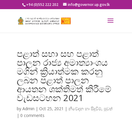
+94 (0)552 222 202
info@governor.up.gov.lk
පළාත් සභා සහ පළාත්
පාලන රාජ්‍ය අමාත්‍යාංශය
මගින් ක්‍රියාත්මක කරනු
ලබන පළාත් පාලන
ආයතන ශක්තිමත් කිරීමේ
වැඩසටහන 2021
by
Admin
|
Oct 25, 2021
|
නිවේදන හා සිදුවීම්
,
පුවත්
|
0 comments