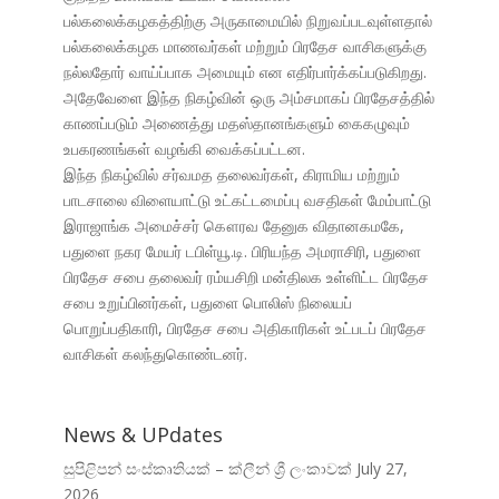
பல்கலைக்கழகத்திற்கு அருகாமையில் நிறுவப்படவுள்ளதால்
பல்கலைக்கழக மாணவர்கள் மற்றும் பிரதேச வாசிகளுக்கு
நல்லதோர் வாய்ப்பாக அமையும் என எதிர்பார்க்கப்படுகிறது.
அதேவேளை இந்த நிகழ்வின் ஒரு அம்சமாகப் பிரதேசத்தில்
காணப்படும் அணைத்து மதஸ்தானங்களும் கைகழுவும்
உபகரணங்கள் வழங்கி வைக்கப்பட்டன.
இந்த நிகழ்வில் சர்வமத தலைவர்கள், கிராமிய மற்றும்
பாடசாலை விளையாட்டு உட்கட்டமைப்பு வசதிகள் மேம்பாட்டு
இராஜாங்க அமைச்சர் கௌரவ தேனுக விதானகமகே,
பதுளை நகர மேயர் டபிள்யூ.டி. பிரியந்த அமராசிரி, பதுளை
பிரதேச சபை தலைவர் ரம்யசிறி மன்திலக உள்ளிட்ட பிரதேச
சபை உறுப்பினர்கள், பதுளை பொலிஸ் நிலையப்
பொறுப்பதிகாரி, பிரதேச சபை அதிகாரிகள் உட்படப் பிரதேச
வாசிகள் கலந்துகொண்டனர்.
News & UPdates
සුපිළිපන් සංස්කෘතියක් – ක්ලීන් ශ්‍රී ලංකාවක්
July 27,
2026