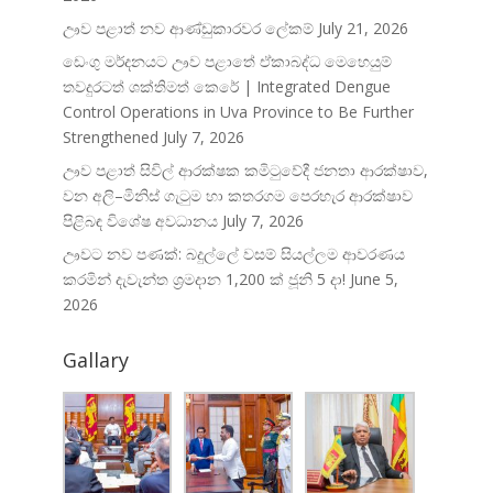
ඌව පළාත් නව ආණ්ඩුකාරවර ලේකම්
July 21, 2026
ඩෙංගු මර්දනයට ඌව පළාතේ ඒකාබද්ධ මෙහෙයුම්
තවදුරටත් ශක්තිමත් කෙරේ | Integrated Dengue
Control Operations in Uva Province to Be Further
Strengthened
July 7, 2026
ඌව පළාත් සිවිල් ආරක්ෂක කමිටුවේදී ජනතා ආරක්ෂාව,
වන අලි–මිනිස් ගැටුම හා කතරගම පෙරහැර ආරක්ෂාව
පිළිබඳ විශේෂ අවධානය
July 7, 2026
ඌවට නව පණක්: බදුල්ලේ වසම් සියල්ලම ආවරණය
කරමින් දැවැන්ත ශ්‍රමදාන 1,200 ක් ජූනි 5 දා!
June 5,
2026
Gallary