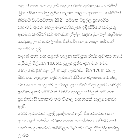
පළාත් සභා සහ පළාත් පාලන රාජ්
ය අමාත්
යාංශය මගින්
ක්
රියාත්මක කරනු ලබන පළාත් පාලන ආයතන ශක්තිමත්
කිරීමේ වැඩසටහන 2021 යටතේ බදුල්ල ප්
රාදේශීය
සභාවට අයත් හෙල බොජුන්හලක් ඉදි කිරීමේ කටයුතු
ආරම්භ කරමින් එම ගොඩනැගිල්ල සඳහා මුල්ගල් තැබීමේ
කටයුතු ඌව වෙල්ලස්ස විශ්වවිද්
යාලය අසල භූමියේදී
පවත්වන ලදී.
පළාත් සභා සහ පළාත් පාලන කටයුතු රාජ්
ය අමාත්
යංශයේ
රුපියල් මිලියන 10.65ක මූල්
ය ප්
රතිපාදන මත මෙම
හෙලබොජුන්හල ඉදි කරනු ලබනවා. දින 120ක කාල
සීමාවක් ඇතුළත වැඩ අවසන් කිරීමට බලාපොරොත්තු
වන මෙම හෙලබොජුන්හල ඌව විශ්වවිද්
යාලයට යාබදව
ඉදිවන අතර මෙමගින් විශ්වවිද්
යාලයේ සිසුන් හට සහ
ප්
රදේශවාසි ජනතාව හට විශාල සහනයක් සැලසෙනවා
ඇති.
මෙම අවස්ථාව තුලදී ප්
රදේශයේ ඇති විහාරස්ථාන සහ
අනෙකුත් පූජනීය ස්ථාන සඳහා ප්
රයෝජන ගැනීමට දෑත්
සෝදන උපකරණ කට්ටලය බැගින් බෙදා දීමද සිදු කරනු
ලැබීය.