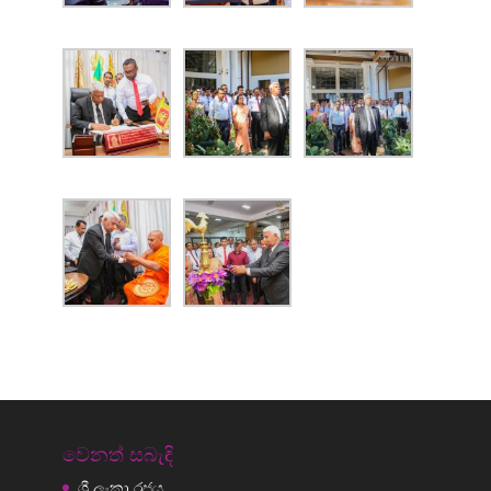
වෙනත් සබැඳි
ශ්‍රී ලංකා රජය