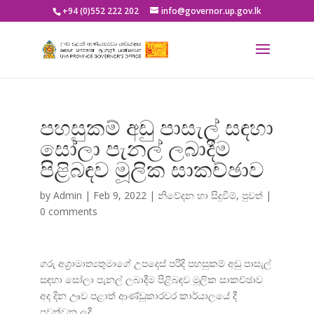
+94 (0)552 222 202
info@governor.up.gov.lk
පහසුකම් අඩු පාසැල් සඳහා
සෝලා පැනල් ලබාදීම
පිළිබඳව මූලික සාකච්ඡාව
by
Admin
|
Feb 9, 2022
|
නිවේදන හා සිදුවීම්
,
පුවත්
|
0 comments
ගරු අග්
රාමාත්
යතුමාගේ උපදෙස් පරිදි පහසුකම් අඩු පාසැල්
සඳහා සෝලා පැනල් ලබාදීම පිළිබඳව මූලික සාකච්ඡාව
අද දින ඌව පළාත් ආණ්ඩුකාරවර කාර්යාලයේ දී
පවත්වන ලදී.