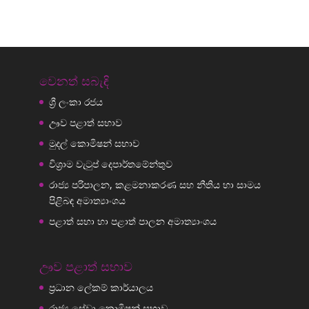
වෙනත් සබැඳි
ශ්‍රී ලංකා රජය
ඌව පළාත් සභාව
මුදල් කොමිෂන් සභාව
විශ්‍රාම වැටුප් දෙපාර්තමේන්තුව
රාජ්‍ය පරිපාලන, කළමනාකරණ සහ නීතිය හා සාමය
පිළිබඳ අමාත්‍යාංශය
පළාත් සභා හා පළාත් පාලන අමාත්‍යාංශය
ඌව පළාත් සභාව
ප්‍රධාන ලේකම් කාර්යාලය
රාජ්‍ය සේවා කොමිෂන් සභාව