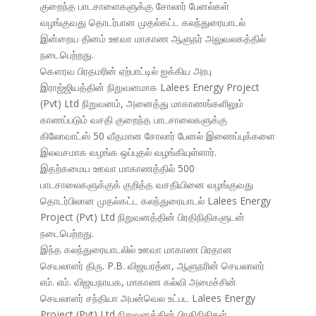
குறைந்த பாடசாளைகளுக்கு சோலார் பேனல்கள்
வழங்குவது தொடர்பான முதல்கட்ட கலந்துரையாடல்
இன்றைய தினம் ஊவா மாகாண ஆளுநர் அலுவலகத்தில்
நடைபெற்றது.
கௌரவ பிரதமரின் ஏற்பாட்டில் ஐக்கிய அரபு
இராஜ்ஜியத்தின் நிறுவனமாக Lalees Energy Project
(Pvt) Ltd நிறுவனம், அனைத்து மாகாணங்களிலும்
காணப்படும் வசதி குறைந்த பாடசாலைகளுக்கு
கிலோவாட்ஸ் 50 வீதமான சோலார் பேனல் இணைப்புக்களை
இலவசமாக வழங்க ஒப்புதல் வழங்கியுள்ளார்.
இதற்கமைய ஊவா மாகாணத்தில் 500
பாடசாலைகளுக்குக் குறித்த வசதியினை வழங்குவது
தொடர்பிலான முதல்கட்ட கலந்துரையாடல் Lalees Energy
Project (Pvt) Ltd நிறுவனத்தின் பிரதிநிதிகளுடன்
நடைபெற்றது.
இந்த கலந்துரையாடலில் ஊவா மாகாண பிரதான
செயலாளர் திரு. P.B. விஜயரத்ன, ஆளுநரின் செயலாளர்
எம். எம். விஜயநாயக, மாகாண கல்வி அமைச்சின்
செயலாளர் சந்தியா அபன்வெல உட்பட Lalees Energy
Project (Pvt) Ltd நிறுவனத்தின் பிரதிநிதிகள்