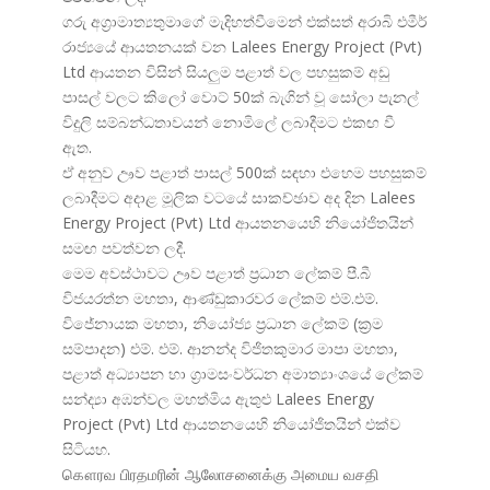
ගරු අග්
රාමාත්
යතුමාගේ මැදිහත්වීමෙන් එක්සත් අරාබි එමීර්
රාජ්
යයේ ආයතනයක් වන Lalees Energy Project (Pvt)
Ltd ආයතන විසින් සියලුම පළාත් වල පහසුකම් අඩු
පාසල් වලට කිලෝ වොට් 50ක් බැගින් වූ සෝලා පැනල්
විදුලි සම්බන්ධතාවයන් නොමිලේ ලබාදීමට එකඟ වී
ඇත.
ඒ අනුව ඌව පළාත් පාසල් 500ක් සඳහා එහෙම පහසුකම්
ලබාදීමට අදාළ මූලික වටයේ සාකච්ඡාව අද දින Lalees
Energy Project (Pvt) Ltd ආයතනයෙහි නියෝජිතයින්
සමඟ පවත්වන ලදී.
මෙම අවස්ථාවට ඌව පළාත් ප්
රධාන ලේකම් පී.බී
විජයරත්න මහතා, ආණ්ඩුකාරවර ලේකම් එම්.එම්.
විජේනායක මහතා, නියෝජ්
ය ප්
රධාන ලේකම් (ක්
රම
සම්පාදන) එම්. එම්. ආනන්ද විජිතකුමාර මාපා මහතා,
පළාත් අධ්
යාපන හා ග්
රාමසංවර්ධන අමාත්
යාංශයේ ලේකම්
සන්ද්
යා අඹන්වල මහත්මිය ඇතුළු Lalees Energy
Project (Pvt) Ltd ආයතනයෙහි නියෝජිතයින් එක්ව
සිටියහ.
கௌரவ பிரதமரின் ஆலோசனைக்கு அமைய வசதி