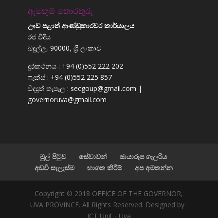
ඇමතුම් තොරතුරු
ඌව පළාත් ආණ්ඩුකාරවර කාර්යාලය
රජ වීදිය
බදුල්ල, 90000, ශ්‍රී ලංකාව
දුරකථනය : +94 (0)552 222 202
ෆැක්ස් : +94 (0)552 225 857
විද්‍යුත් තැපෑල : secgoup@gmail.com |
governoruva@gmail.com
මුල් පිටුව
සේවාවන්
ඡායාරූප ගැලරිය
අඩවි සැලැස්ම
භාගත කිරීම්
අප අමතන්න
Copyright © 2018 OFFICE OF THE GOVERNOR,
UVA PROVINCE. All Rights Reserved. Designed by :
ICT Unit - Uva