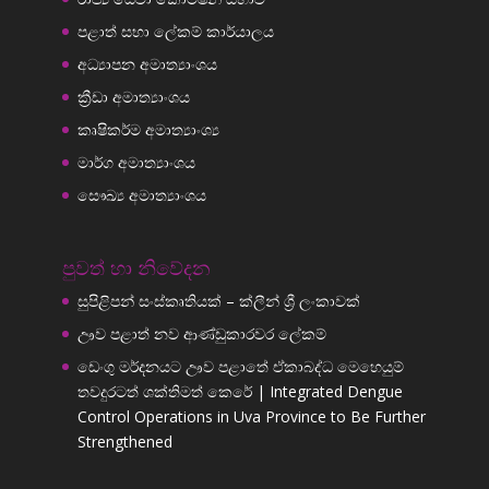
පළාත් සභා ලේකම් කාර්යාලය
අධ්‍යාපන අමාත්‍යාංශය
ක්‍රීඩා අමාත්‍යාංශය
කෘෂිකර්ම අමාත්‍යාංශ්‍ය
මාර්ග අමාත්‍යාංශය
සෞඛ්‍ය අමාත්‍යාංශය
පුවත් හා නිවේදන
සුපිළිපන් සංස්කෘතියක් – ක්ලීන් ශ්‍රී ලංකාවක්
ඌව පළාත් නව ආණ්ඩුකාරවර ලේකම්
ඩෙංගු මර්දනයට ඌව පළාතේ ඒකාබද්ධ මෙහෙයුම්
තවදුරටත් ශක්තිමත් කෙරේ | Integrated Dengue
Control Operations in Uva Province to Be Further
Strengthened