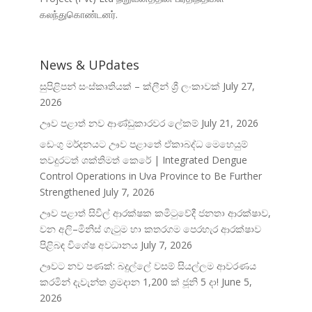
கலந்துகொண்டனர்.
News & UPdates
සුපිළිපන් සංස්කෘතියක් – ක්ලීන් ශ්‍රී ලංකාවක්
July 27,
2026
ඌව පළාත් නව ආණ්ඩුකාරවර ලේකම්
July 21, 2026
ඩෙංගු මර්දනයට ඌව පළාතේ ඒකාබද්ධ මෙහෙයුම්
තවදුරටත් ශක්තිමත් කෙරේ | Integrated Dengue
Control Operations in Uva Province to Be Further
Strengthened
July 7, 2026
ඌව පළාත් සිවිල් ආරක්ෂක කමිටුවේදී ජනතා ආරක්ෂාව,
වන අලි–මිනිස් ගැටුම හා කතරගම පෙරහැර ආරක්ෂාව
පිළිබඳ විශේෂ අවධානය
July 7, 2026
ඌවට නව පණක්: බදුල්ලේ වසම් සියල්ලම ආවරණය
කරමින් දැවැන්ත ශ්‍රමදාන 1,200 ක් ජූනි 5 දා!
June 5,
2026