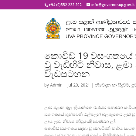
+94 (0)552 222 202
info@governor.up.gov.lk
කොවිඩ් 19 වසංගතයේ 
වූ වැඩිහිටි නිවාස, ළ
වැඩසටහන
by
Admin
|
Jul 20, 2021
|
නිවේදන හා සිදුවීම්
,
පු
ඌව පළාත තුළ ක්
රියාත්මක රාජ්යව නොවන සංවිධ
වසංගතයේ තුන්වෙනි රැල්ලෙන් බලපෑමකට ලක් වූ 
උදය ළමා නිවාස පරිශ්
රයේදී පවත්වන ලදී.
කොවිඩ් වසංගතය සඳහා වූ ජනාධිපති කාර්ය සාධක 
මෙම වැඩසටහන යටතේ බදුල්ල දිස්ත්
රික්කයේ ළමා 