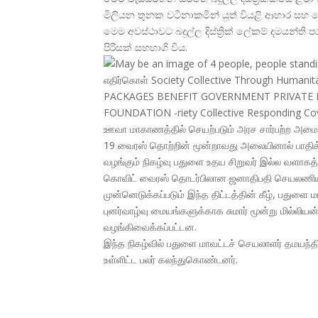
මිලියන තුනක වටිනාකමින් යුත් වියළි ආහාර සහ
මෙම අවස්ථාවට බදුල්ල දිස්ත්
රික් ලේකම් දමයන්ති
පිරිසක් සහභාගි විය.
ஊவா மாகாணத்தில் செயற்படும் அரச சார்பற்ற அமைப
19 வைரஸ் தொற்றின் மூன்றாவது அலையினால் பாதிக்
வழங்கும் நிகழ்வு பதுளை உதய சிறுவர் இல்ல வளாகத்த
கொவிட் வைரஸ் தொடர்பிலான ஜனாதிபதி செயலணியின்
முன்னெடுக்கப்படும் இந்த திட்டத்தின் கீழ், பதுளை 
புனர்வாழ்வு மையங்களுக்காக சுமார் மூன்று மில்லியன
வழங்கிவைக்கப்பட்டன.
இந்த நிகழ்வில் பதுளை மாவட்டச் செயலாளர் தமயந
உள்ளிட்ட பலர் கலந்துகொண்டனர்.