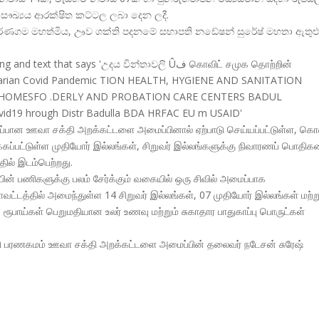
 සෞඛ්
යය ආරක්ෂිත කට්ටල ලබා දෙන ලදී.
 පරණගම මහත්මිය, ඌව ශක්ති පදනමේ සභාපති නඩේෂන් සුරේෂ් මහතා ඇතුළ
்பான ஊவா சக்தி அறக்கட்டளை அமைப்பினால் ஏற்பாடு செய்யப்பட்டுள்ள, கொவ
கப்பட்டுள்ள முதியோர் இல்லங்கள், சிறுவர் இல்லங்களுக்கு நிவாரணப் பொதி
ில் இடம்பெற்றது.
 பணிகளுக்கு பலம் சேர்க்கும் வகையில் ஒரு சிவில் அமைப்பாக
மாவட்டத்தில் அமைந்துள்ள 14 சிறுவர் இல்லங்கள், 07 முதியோர் இல்லங்கள் மற்ற
் ரூபாய்கள் பெறுமதியான உலர் உணவு மற்றும் சுகாதார பாதுகாப்பு பொருட்கள்
்தி பரணகமம் ஊவா சக்தி அறக்கட்டளை அமைப்பின் தலைவர் நடேசன் சுரேஷ்