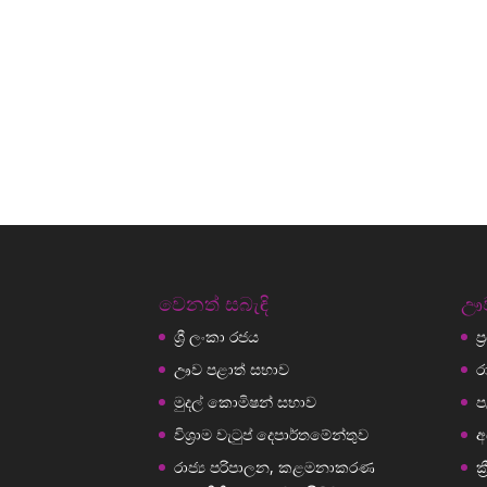
වෙනත් සබැඳි
ඌව
ශ්‍රී ලංකා රජය
ප
ඌව පළාත් සභාව
ර
මුදල් කොමිෂන් සභාව
ප
විශ්‍රාම වැටුප් දෙපාර්තමේන්තුව
අ
රාජ්‍ය පරිපාලන, කළමනාකරණ
ක