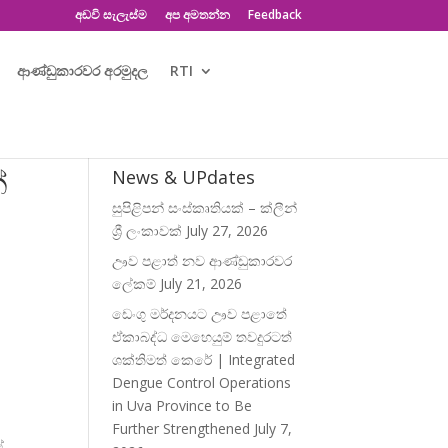
අඩවි සැලැස්ම
අප අමතන්න
Feedback
ආණ්ඩුකාරවර අරමුදල
RTI
්
News & UPdates
සුපිළිපන් සංස්කෘතියක් – ක්ලීන්
ශ්‍රී ලංකාවක්
July 27, 2026
ඌව පළාත් නව ආණ්ඩුකාරවර
ලේකම්
July 21, 2026
ඩෙංගු මර්දනයට ඌව පළාතේ
ඒකාබද්ධ මෙහෙයුම් තවදුරටත්
ශක්තිමත් කෙරේ | Integrated
Dengue Control Operations
in Uva Province to Be
Further Strengthened
July 7,
්