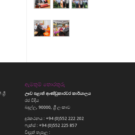
ඇමතුම් තොරතුරු
්‍රී
ඌව පළාත් ආණ්ඩුකාරවර කාර්යාලය
රජ වීදිය
බදුල්ල, 90000, ශ්‍රී ලංකාව
දුරකථනය : +94 (0)552 222 202
ෆැක්ස් : +94 (0)552 225 857
විද්‍යුත් තැපෑල :