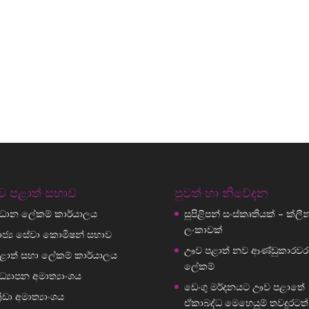
 පළාත් සභාව
පුවත් හා නිවේදන
්‍රධාන ලේකම් කාර්යාලය
සුපිළිපන් සංස්කෘතියක් – ක්ලීන් ශ
ලංකාවක්
ාජ්‍ය සේවා කොමිෂන් සභාව
ඌව පළාත් නව ආණ්ඩුකාරවර
ළාත් සභා ලේකම් කාර්යාලය
ලේකම්
ධ්‍යාපන අමාත්‍යාංශය
ඩෙංගු මර්දනයට ඌව පළාතේ
්‍රීඩා අමාත්‍යාංශය
ඒකාබද්ධ මෙහෙයුම් තවදුරටත්