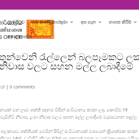
මුල් පිටුව
ගරු ආණ්ඩුකාරතුමා
අප ගැන
භාගත කිරීම්
අප අමතන්න
තුන්වෙනි රැල්ලෙන් බලපෑමකට ලක
මා නිවාස වලට සහන මල්ල ලබාදීමේ
වත්
|
0 comments
ානයක් වන ඌව ශක්ති පදනම විසින් සංවිධානය කරන ලද, කොවිඩ් 19
වැඩිහිටි නිවාස, ළමා නිවාස වලට සහන මල්ල ලබාදීමේ වැඩසටහන බදුල්ල
බලකායට ශක්තියක් වෙමින් සිවිල් සංවිධානයක් වශයෙන් ක්
රියාත්මක කරන
නිවාස 14ක්, වැඩිහිටි නිවාස 07ක් හා පුනරුත්ථාපන මධ්
යස්ථාන සඳහා රුපියල