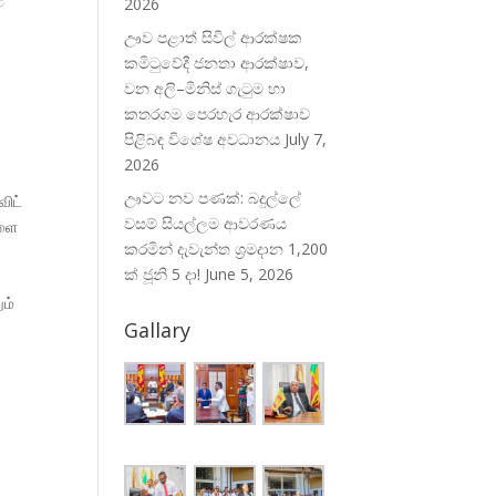
2026
ඌව පළාත් සිවිල් ආරක්ෂක
ු
කමිටුවේදී ජනතා ආරක්ෂාව,
වන අලි–මිනිස් ගැටුම හා
කතරගම පෙරහැර ආරක්ෂාව
පිළිබඳ විශේෂ අවධානය
July 7,
2026
ඌවට නව පණක්: බදුල්ලේ
ிட்
වසම් සියල්ලම ආවරණය
களை
කරමින් දැවැන්ත ශ්‍රමදාන 1,200
ක් ජූනි 5 දා!
June 5, 2026
ும்
Gallary