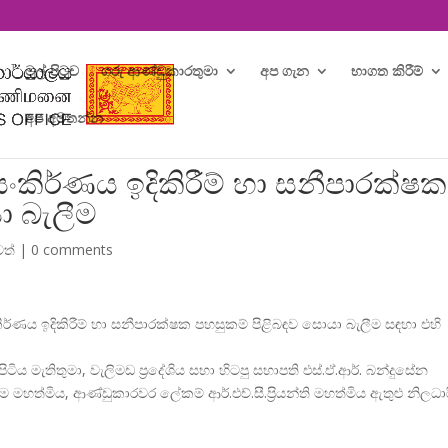
මුල් පිටුව
ගරු ආණ්ඩුකාරතුමා
අප ගැන
භාගත කිරීම්
අප අමතන්න
කිර්ණය ඉදිකිරීම් හා සනීපාරක්ෂක
ා බැලීම
වත්
|
0 comments
්ණය ඉදිකිරීම් හා සනීපාරක්ෂක පහසුකම් පිළිබඳව සොයා බැලීම සඳහා එහි
ිපිටිය මැතිතුමා, වැලිමඩ ප්
රදේශිය සභා හිටපු සභාපති එස්.ඒ.ආර්. බන්දුසේන
මහත්මිය, ආණ්ඩුකාරවර ලේකම් ආර්.එච්.සී.ප්
රියන්ති මහත්මිය ඇතුළු නිලධා