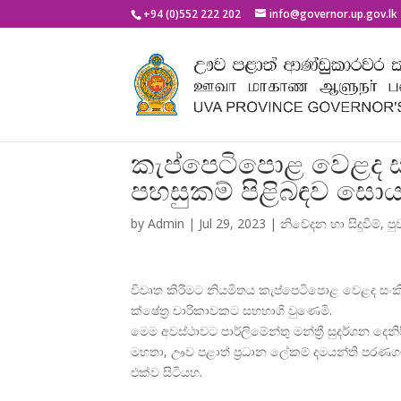
+94 (0)552 222 202
info@governor.up.gov.lk
කැප්පෙටිපොළ වෙළද සං
පහසුකම් පිළිබඳව සොය
by
Admin
|
Jul 29, 2023
|
නිවේදන හා සිදුවීම්
,
පු
විවෘත කිරීමට නියමිතය කැප්පෙටිපොළ වෙළද සංකිර
ක්ෂේත්
ර චාරිකාවකට සහභාගි වුණෙමි.
මෙම අවස්ථාවට පාර්ලිමේන්තු මන්ත්
රී සුදර්ශන දෙන
මහතා, ඌව පළාත් ප්
රධාන ලේකම් දමයන්ති පරණගම 
එක්ව සිටියහ.