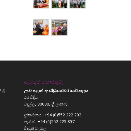
ඇමතුම් තොරතුරු
්‍රී
ඌව පළාත් ආණ්ඩුකාරවර කාර්යාලය
රජ වීදිය
බදුල්ල, 90000, ශ්‍රී ලංකාව
දුරකථනය : +94 (0)552 222 202
ෆැක්ස් : +94 (0)552 225 857
විද්‍යුත් තැපෑල :