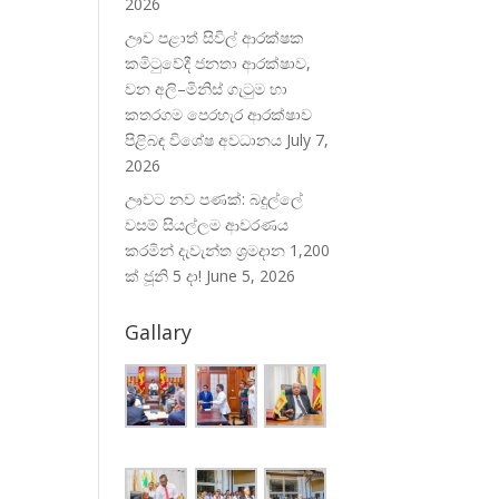
2026
ඌව පළාත් සිවිල් ආරක්ෂක
කමිටුවේදී ජනතා ආරක්ෂාව,
වන අලි–මිනිස් ගැටුම හා
කතරගම පෙරහැර ආරක්ෂාව
පිළිබඳ විශේෂ අවධානය
July 7,
2026
ඌවට නව පණක්: බදුල්ලේ
වසම් සියල්ලම ආවරණය
කරමින් දැවැන්ත ශ්‍රමදාන 1,200
ක් ජූනි 5 දා!
June 5, 2026
Gallary