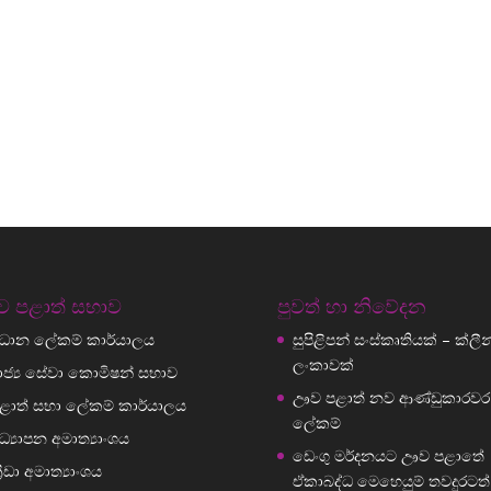
 පළාත් සභාව
පුවත් හා නිවේදන
්‍රධාන ලේකම් කාර්යාලය
සුපිළිපන් සංස්කෘතියක් – ක්ලීන් ශ
ලංකාවක්
ාජ්‍ය සේවා කොමිෂන් සභාව
ඌව පළාත් නව ආණ්ඩුකාරවර
ළාත් සභා ලේකම් කාර්යාලය
ලේකම්
ධ්‍යාපන අමාත්‍යාංශය
ඩෙංගු මර්දනයට ඌව පළාතේ
්‍රීඩා අමාත්‍යාංශය
ඒකාබද්ධ මෙහෙයුම් තවදුරටත්