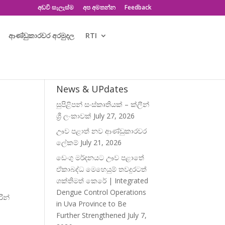
අඩවි සැලැස්ම
අප අමතන්න
Feedback
ආණ්ඩුකාරවර අරමුදල
RTI
News & UPdates
සුපිළිපන් සංස්කෘතියක් – ක්ලීන්
ශ්‍රී ලංකාවක්
July 27, 2026
ඌව පළාත් නව ආණ්ඩුකාරවර
ලේකම්
July 21, 2026
ඩෙංගු මර්දනයට ඌව පළාතේ
ඒකාබද්ධ මෙහෙයුම් තවදුරටත්
ශක්තිමත් කෙරේ | Integrated
Dengue Control Operations
රීන්
in Uva Province to Be
Further Strengthened
July 7,