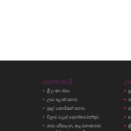
වෙනත් සබැඳි
ඌව
ශ්‍රී ලංකා රජය
ප
ඌව පළාත් සභාව
ර
මුදල් කොමිෂන් සභාව
ප
විශ්‍රාම වැටුප් දෙපාර්තමේන්තුව
අ
රාජ්‍ය පරිපාලන, කළමනාකරණ
ක