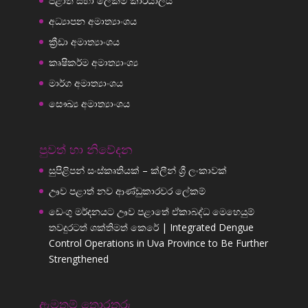
පළාත් සභා ලේකම් කාර්යාලය
අධ්‍යාපන අමාත්‍යාංශය
ක්‍රීඩා අමාත්‍යාංශය
කෘෂිකර්ම අමාත්‍යාංශ්‍ය
මාර්ග අමාත්‍යාංශය
සෞඛ්‍ය අමාත්‍යාංශය
පුවත් හා නිවේදන
සුපිළිපන් සංස්කෘතියක් – ක්ලීන් ශ්‍රී ලංකාවක්
ඌව පළාත් නව ආණ්ඩුකාරවර ලේකම්
ඩෙංගු මර්දනයට ඌව පළාතේ ඒකාබද්ධ මෙහෙයුම්
තවදුරටත් ශක්තිමත් කෙරේ | Integrated Dengue
Control Operations in Uva Province to Be Further
Strengthened
ඇමතුම් තොරතුරු