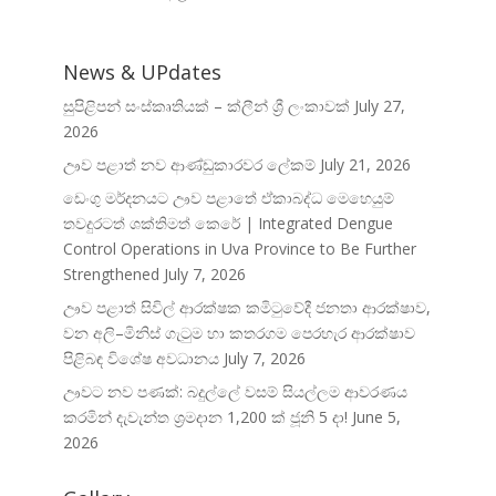
News & UPdates
සුපිළිපන් සංස්කෘතියක් – ක්ලීන් ශ්‍රී ලංකාවක්
July 27,
2026
ඌව පළාත් නව ආණ්ඩුකාරවර ලේකම්
July 21, 2026
ඩෙංගු මර්දනයට ඌව පළාතේ ඒකාබද්ධ මෙහෙයුම්
තවදුරටත් ශක්තිමත් කෙරේ | Integrated Dengue
Control Operations in Uva Province to Be Further
Strengthened
July 7, 2026
ඌව පළාත් සිවිල් ආරක්ෂක කමිටුවේදී ජනතා ආරක්ෂාව,
වන අලි–මිනිස් ගැටුම හා කතරගම පෙරහැර ආරක්ෂාව
පිළිබඳ විශේෂ අවධානය
July 7, 2026
ඌවට නව පණක්: බදුල්ලේ වසම් සියල්ලම ආවරණය
කරමින් දැවැන්ත ශ්‍රමදාන 1,200 ක් ජූනි 5 දා!
June 5,
2026