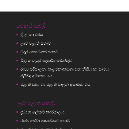
වෙනත් සබැඳි
ශ්‍රී ලංකා රජය
ඌව පළාත් සභාව
මුදල් කොමිෂන් සභාව
විශ්‍රාම වැටුප් දෙපාර්තමේන්තුව
රාජ්‍ය පරිපාලන, කළමනාකරණ සහ නීතිය හා සාමය
පිළිබඳ අමාත්‍යාංශය
පළාත් සභා හා පළාත් පාලන අමාත්‍යාංශය
ඌව පළාත් සභාව
ප්‍රධාන ලේකම් කාර්යාලය
රාජ්‍ය සේවා කොමිෂන් සභාව