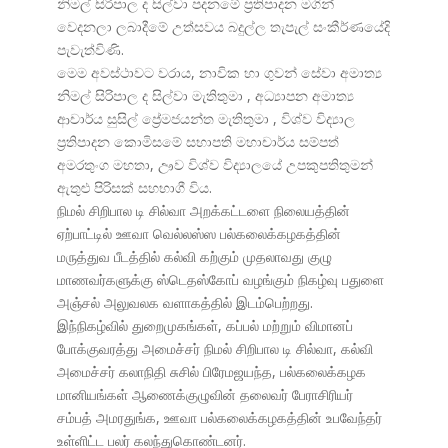
නිමල් සිරිපාල ද සිල්වා පදනමේ ප්
රතිපාදන මගින්
වෙදනලා ලබාදීමේ උත්සවය බදුල්ල තැපැල් සංකීර්ණයේදි
පැවැත්විණි.
මෙම අවස්ථාවට වරාය, නාවික හා ගුවන් සේවා අමාත්
නිමල් සිරිපාල ද සිල්වා මැතිතුමා , අධ්
යාපන අමාත්
ආචාර්ය සුසිල් ප්
රේමජයන්ත මැතිතුමා , විශ්ව විද්
යාල
ප්
රතිපාදන කොමිසමේ සභාපති මහාචාර්ය සම්පත්
අමරතුංග මහතා, ඌව විශ්ව විද්
යාලයේ උපකුපතිතුමන්
ඇතුළු පිරිසක් සහභාගී විය.
நிமல் சிறிபால டி சில்வா அறக்கட்டளை நிலையத்தின்
ஏற்பாட்டில் ஊவா வெல்லஸ்ஸ பல்கலைக்கழகத்தின்
மருத்துவ பீடத்தில் கல்வி கற்கும் முதலாவது குழு
மாணவர்களுக்கு ஸ்டெதஸ்கோப் வழங்கும் நிகழ்வு பதுளை
அஞ்சல் அலுவலக வளாகத்தில் இடம்பெற்றது.
இந்நிகழ்வில் துறைமுகங்கள், கப்பல் மற்றும் விமானப்
போக்குவரத்து அமைச்சர் நிமல் சிறிபால டி சில்வா, கல்வி
அமைச்சர் கலாநிதி சுசில் பிரேமஜயந்த, பல்கலைக்கழக
மானியங்கள் ஆணைக்குழுவின் தலைவர் பேராசிரியர்
சம்பத் அமரதுங்க, ஊவா பல்கலைக்கழகத்தின் உபவேந்தர்
உள்ளிட்ட பலர் கலந்துகொண்டனர்.