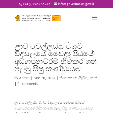
+94 (0)552 222 202
info@governor.up.gov.lk
ඌව වෙල්ලස්ස විශ්ව
විද්‍යාලයේ වෛද්‍ය පීඨයේ
අධ්‍යාපනවරම් හිමිකර ගත්
පලමු සිසු කණ්ඩායම
by
Admin
|
Mar 26, 2024
|
නිවේදන හා සිදුවීම්
,
පුවත්
|
0 comments
ඌව වෙල්ලස්ස විශ්ව විද්
යාලයේ වෛද්
ය පීඨයේ
අධ්
යාපනවරම් හිමිකර ගත් පලමු සිසු කණ්ඩායම වෙත