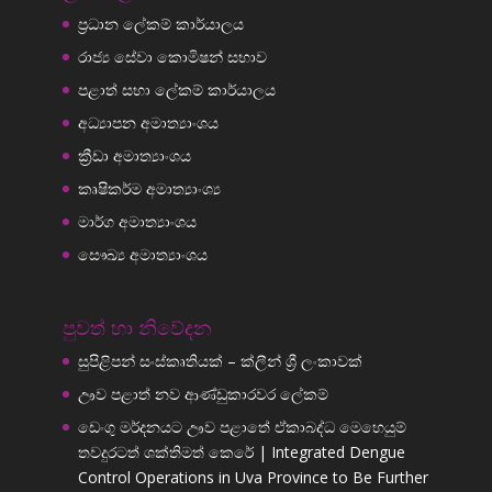
ප්‍රධාන ලේකම් කාර්යාලය
රාජ්‍ය සේවා කොමිෂන් සභාව
පළාත් සභා ලේකම් කාර්යාලය
අධ්‍යාපන අමාත්‍යාංශය
ක්‍රීඩා අමාත්‍යාංශය
කෘෂිකර්ම අමාත්‍යාංශ්‍ය
මාර්ග අමාත්‍යාංශය
සෞඛ්‍ය අමාත්‍යාංශය
පුවත් හා නිවේදන
සුපිළිපන් සංස්කෘතියක් – ක්ලීන් ශ්‍රී ලංකාවක්
ඌව පළාත් නව ආණ්ඩුකාරවර ලේකම්
ඩෙංගු මර්දනයට ඌව පළාතේ ඒකාබද්ධ මෙහෙයුම්
තවදුරටත් ශක්තිමත් කෙරේ | Integrated Dengue
Control Operations in Uva Province to Be Further