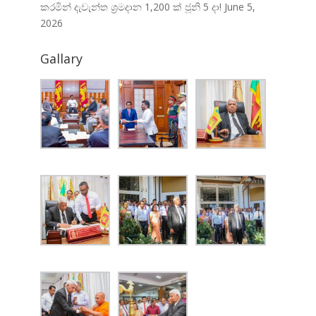
කරමින් දැවැන්ත ශ්‍රමදාන 1,200 ක් ජූනි 5 දා!
June 5,
2026
Gallary