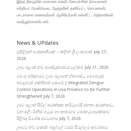
இந்த நிகழ்வில் மாகாண கல்வி அமைச்சின் செயலாளர்
சந்தியா அபன்வெல, ஆளுநரின் தனிப்பட்ட செயலாளர்,
பாடசாலை மாணவர்கள் ஆசிரியர்கள் உள்ளிட்ட அதிகாரிகள்
கலந்துகொண்டனர்.
News & UPdates
සුපිළිපන් සංස්කෘතියක් – ක්ලීන් ශ්‍රී ලංකාවක්
July 27,
2026
ඌව පළාත් නව ආණ්ඩුකාරවර ලේකම්
July 21, 2026
ඩෙංගු මර්දනයට ඌව පළාතේ ඒකාබද්ධ මෙහෙයුම්
තවදුරටත් ශක්තිමත් කෙරේ | Integrated Dengue
Control Operations in Uva Province to Be Further
Strengthened
July 7, 2026
ඌව පළාත් සිවිල් ආරක්ෂක කමිටුවේදී ජනතා ආරක්ෂාව,
වන අලි–මිනිස් ගැටුම හා කතරගම පෙරහැර ආරක්ෂාව
පිළිබඳ විශේෂ අවධානය
July 7, 2026
ඌවට නව පණක්: බදුල්ලේ වසම් සියල්ලම ආවරණය