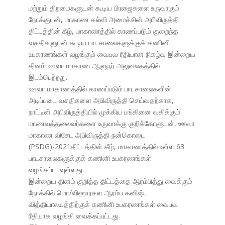
மற்றும் திறமைகளுடன் கூடிய பிரஜைகளை உருவாகும்
நோக்குடன், மாகாண கல்வி அமைச்சின் அபிவிருத்தி
திட்டத்தின் கீழ், மாகாணத்தில் காணப்படும் குறைந்த
வசதிகளுடன் கூடிய பாடசாலைகளுக்குக் கணினி
உபகரணங்கள் வழங்கும் வைபவ ரீதியான நிகழ்வு இன்றைய
தினம் ஊவா மாகாண ஆளுநர் அலுவலகத்தில்
இடம்பெற்றது.
ஊவா மாகாணத்தில் காணப்படும் பாடசாலைகளின்
அடிப்படை வசதிகளை அபிவிருத்தி செய்வதற்காக,
நாட்டின் அபிவிருத்தியில் முக்கிய பங்கினை வகிக்கும்
மாணவத்தலைவர்களை உருவாக்கு குறிக்கோளுடன், ஊவா
மாகாண விசேட அபிவிருத்தி நன்கொடை
(PSDG)-2021திட்டத்தின் கீழ், மாகாணத்தில் உள்ள 63
பாடசாலைகளுக்குக் கணினி உபகரணங்கள்
வழங்கப்படவுள்ளது.
இன்றைய தினம் குறித்த திட்டத்தை ஆரம்பித்து வைக்கும்
நோக்கில் மொ/விஹாரகள ஆரம்ப கனிஷ்ட
வித்தியாலயத்திற்குக் கணினி உபகரணங்கள் வைபவ
ரீதியாக வழங்கி வைக்கப்பட்டது.