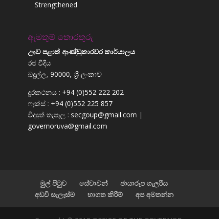
Strengthened
ඇමතුම් තොරතුරු
ඌව පළාත් ආණ්ඩුකාරවර කාර්යාලය
රජ වීදිය
බදුල්ල, 90000, ශ්‍රී ලංකාව
දුරකථනය : +94 (0)552 222 202
ෆැක්ස් : +94 (0)552 225 857
විද්‍යුත් තැපෑල : secgoup@gmail.com |
governoruva@gmail.com
මුල් පිටුව
සේවාවන්
ඡායාරූප ගැලරිය
අඩවි සැලැස්ම
භාගත කිරීම්
අප අමතන්න