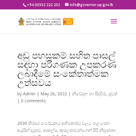
+94 (0)552 222 202
info@governor.up.gov.lk
අඩු පහසුකම් සහිත පාසල්
සඳහා පරිගණක උපකරණ
ලබාදීමේ සංකේතාත්මක
උත්සවය
by
Admin
|
May 26, 2022
|
නිවේදන හා සිදුවීම්
,
පුවත්
|
0 comments
2030 තිරසර සංවර්ධනය අභිමතාර්ථ වලට ගැලපෙන
අයුරින් දැනුම, ආකල්ප, කුසලතාවන්ගෙන් පිරි නිපුණතා