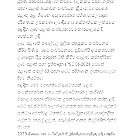
පූර්ණ පුරවැසියෙකු බිහි කිරීමේ ඉලක්කය සපුරා ගැනීම
සඳහා පළාත් අධ්
යාපන සංවර්ධන ක්
රියාමාර්ග යටතේ
පළාත තුළ තිබෙන අඩු පහසුකම් සහිත පාසල් සඳහා
පරිගණක උපකරණ ලබාදීමේ සංකේතාත්මක උත්සවය
අද දින ඌව පළාත් ආණ්ඩුකාරවර කාර්යාලයේ දී
පවත්වන ලදී.
ඌව පළාතේ පාසල්වල මූලික පහසුකම් සංවර්ධනය
කිරීම පිණිස, රටේ සංවර්ධනයට සුවිශේෂී දායකත්වයක්
ලබාදෙන සිසු පරපුරක් බිහි කිරීම අරමුණ කරගනිමින්
ඌව පළාත් සභා ප්
රතිපාදන (PSDG)-2021 යටතේ
පළාතේ පාසල් 63 සඳහා මෙම පරිගණක උපකරණ ලබා
දීමට නියමිතය.
අද දින මෙම ව්
යාපෘතියේ ආරම්භයක් ලෙස
සංකේතාත්මක වශයෙන් මො/විහාරගල කණිෂ්ඨ
විද්
යාලය සඳහා පරිගණක උපකරණ පරිත්
යාග කරන ලදී.
මෙම අවස්ථාවට පළාත් අධ්
යාපන අමාත්
යාංශයේ ලේකම්
සන්ධ්
යා අඹන්වල මහත්මිය, ආණ්ඩුකාරවර පෞද්ගලික
ලේකම්, පාසල් ළමුන්, ගුරුවරුන් ඇතුළු නිලධාරීන් එක්ව
සිටියහ.
2030 நிலையான அபிவிருத்தி இலக்குகளுக்கு ஏற்ப அறிவு