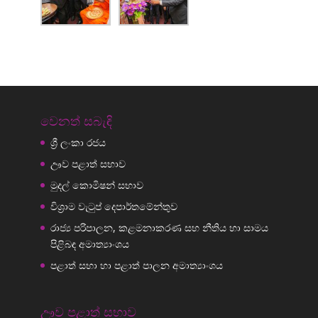
වෙනත් සබැඳි
ශ්‍රී ලංකා රජය
ඌව පළාත් සභාව
මුදල් කොමිෂන් සභාව
විශ්‍රාම වැටුප් දෙපාර්තමේන්තුව
රාජ්‍ය පරිපාලන, කළමනාකරණ සහ නීතිය හා සාමය
පිළිබඳ අමාත්‍යාංශය
පළාත් සභා හා පළාත් පාලන අමාත්‍යාංශය
ඌව පළාත් සභාව